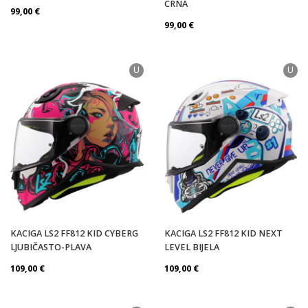
CRNA
Spol
99,00
€
99,00
€
U
U
Veličina
Stil vožnje
In stock
KACIGA LS2 FF812 KID CYBERG
KACIGA LS2 FF812 KID NEXT
LJUBIČASTO-PLAVA
LEVEL BIJELA
109,00
€
109,00
€
PRIMIJENI FILTER