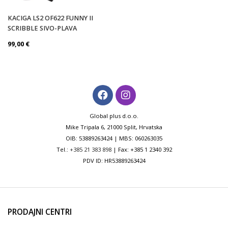
KACIGA LS2 OF622 FUNNY II
SCRIBBLE SIVO-PLAVA
99,00
€
Global plus d.o.o.
Mike Tripala 6, 21000 Split, Hrvatska
OIB: 53889263424 | MBS: 060263035
Tel.:
+385 21 383 898
| Fax: +385 1 2340 392
PDV ID: HR53889263424
PRODAJNI CENTRI