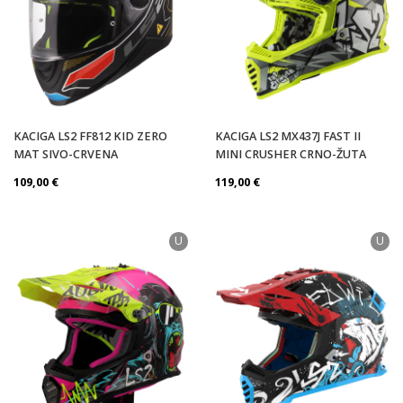
KACIGA LS2 FF812 KID ZERO
KACIGA LS2 MX437J FAST II
MAT SIVO-CRVENA
MINI CRUSHER CRNO-ŽUTA
109,00
€
119,00
€
U
U