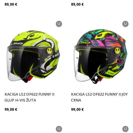
89,00
€
89,00
€
U
U
KACIGA LS2 OF622 FUNNY II
KACIGA LS2 OF622 FUNNY II JOY
GLUP H-VIS ŽUTA
CRNA
99,00
€
99,00
€
U
U