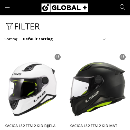
PRIJAVA
REGISTRACIJA
Sortiraj:
Default sorting
Cijena
Unesite svoje korisničko ime i lozinku.
U
U
52 €
119 €
Cijena:
—
Marka
Zapamti me
Prijava
Materijal
Zaboravljena lozinka?
KACIGA LS2 FF812 KID BIJELA
KACIGA LS2 FF812 KID MAT