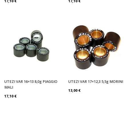
17,10
€
17,10
€
UTEZI VAR 16×13 8,0g PIAGGIO
UTEZI VAR 17×12,3 5,5g MORINI
MALI
13,00
€
17,10
€