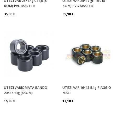
UTEZI VAR 25×17 gr. 14,0 (8
UTEZI VAR 25×17 gr. 15,0 (8
KOM) PVG MASTER
KOM) PVG MASTER
35,38
€
35,90
€
UTEZI VARIOMATA BANDO
UTEZI VAR 16×13 5,1g PIAGGIO
20X15 13g (6KOM)
MALI
15,00
€
17,10
€