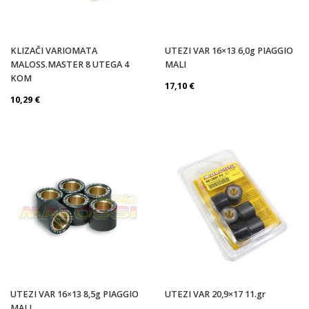
KLIZAČI VARIOMATA
UTEZI VAR 16×13 6,0g PIAGGIO
MALOSS.MASTER 8 UTEGA 4
MALI
KOM
17,10
€
10,29
€
UTEZI VAR 16×13 8,5g PIAGGIO
UTEZI VAR 20,9×17 11.gr
MALI