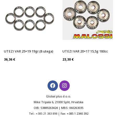
UTEZI VAR 25×19 19gr.(8 utega)
UTEZI VAR 20×17 15,5g 180cc
36,36
€
23,30
€
Global plus d.o.o.
Mike Tripala 6, 21000 Split, Hrvatska
OIB: 53889263424 | MBS: 060263035
Tel.:
+385 21 383 898
| Fax: +385 1 2340 392