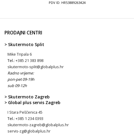
PDV ID: HR53889263424
PRODAJNI CENTRI
> Skutermoto Split
Mike Tripala 6
Tel.:
+385 21 383 898
skutermoto-split@globalplus.hr
Radno vrijeme:
pon-pet 09-19h
sub 09-12h
> Skutermoto Zagreb
> Global plus servis Zagreb
I Stara Peščenica 45
Tel.:
+385 1 234 0393
skutermoto-zagreb@globalplus.hr
servis-zg@globalplus.hr