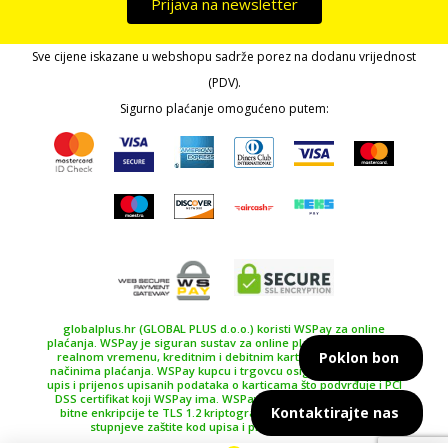
Prijava na newsletter
Sve cijene iskazane u webshopu sadrže porez na dodanu vrijednost
(PDV).
Sigurno plaćanje omogućeno putem:
globalplus.hr (GLOBAL PLUS d.o.o.) koristi WSPay za online
plaćanja. WSPay je siguran sustav za online plaćanje, plaćanje u
Poklon bon
realnom vremenu, kreditnim i debitnim karticama te drugim
načinima plaćanja. WSPay kupcu i trgovcu osiguravaju siguran
upis i prijenos upisanih podataka o karticama što podvrđuje i PCI
DSS certifikat koji WSPay ima. WSPay koristi SSL certifikat 256
Kontaktirajte nas
bitne enkripcije te TLS 1.2 kriptografski protokol kao najviše
stupnjeve zaštite kod upisa i prijenosa podataka.