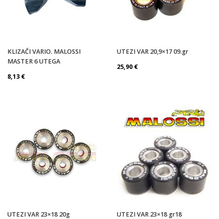
KLIZAČI VARIO. MALOSSI
UTEZI VAR 20,9×17 09.gr
MASTER 6 UTEGA
25,90
€
8,13
€
UTEZI VAR 23×18 20g
UTEZI VAR 23×18 gr18