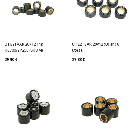
UTEZI VAR 20×12 14g
UTEZI VAR 20×12 9,0 gr ( 6
KC300/YP250 (8KOM)
utega)
29,90
€
27,33
€