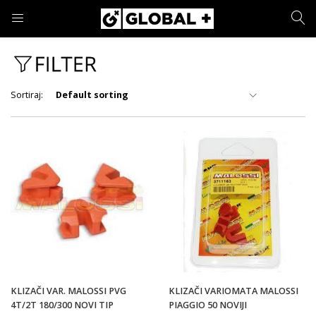
PRIJAVA
REGISTRACIJA
Sortiraj:
Default sorting
Cijena
Unesite svoje korisničko ime i lozinku.
6 €
37 €
Cijena:
—
Marka
Zapamti me
Prijava
In stock
Zaboravljena lozinka?
KLIZAČI VAR. MALOSSI PVG
KLIZAČI VARIOMATA MALOSSI
PRIMIJENI FILTER
4T/2T 180/300 NOVI TIP
PIAGGIO 50 NOVIJI