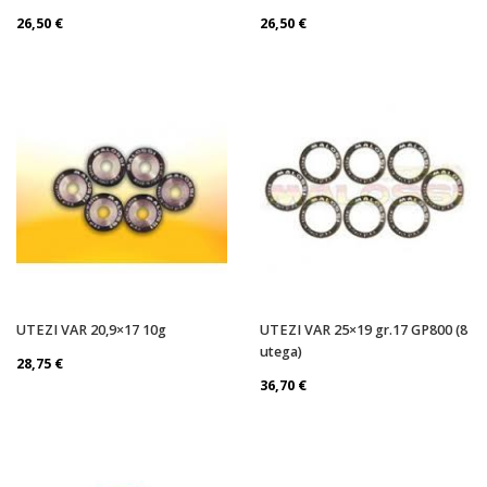
26,50
€
26,50
€
UTEZI VAR 20,9×17 10g
UTEZI VAR 25×19 gr.17 GP800 (8
utega)
28,75
€
36,70
€