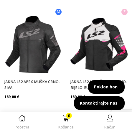
M
Ž
JAKNA LS2 APEX MUŠKA CRNO-
JAKNA LS2 APEX ŽENSKA CRNO-
Poklon bon
SIVA
BIJELO-RUŽIČASTA
189,00
€
189,00
€
Kontaktirajte nas
0
Ž
M
Početna
Košarica
Račun