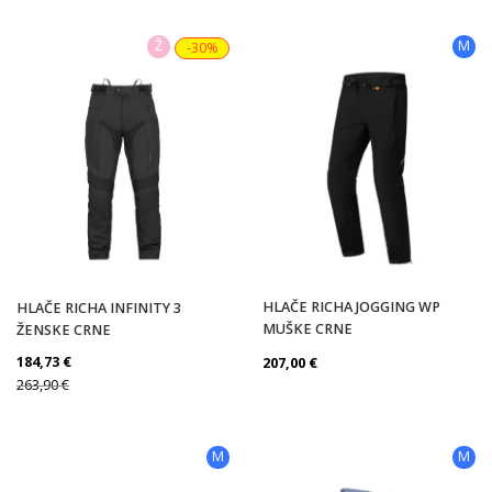
Ž
M
-30%
HLAČE RICHA JOGGING WP
HLAČE RICHA INFINITY 3
MUŠKE CRNE
ŽENSKE CRNE
184,73
€
207,00
€
263,90
€
M
M