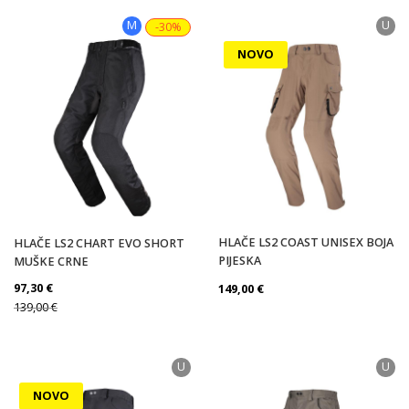
M
U
-30%
NOVO
HLAČE LS2 COAST UNISEX BOJA
HLAČE LS2 CHART EVO SHORT
PIJESKA
MUŠKE CRNE
97,30
€
149,00
€
139,00
€
U
U
NOVO