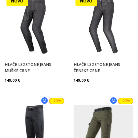
NOVO
NOVO
HLAČE LS2 STONE JEANS
HLAČE LS2 STONE JEANS
MUŠKE CRNE
ŽENSKE CRNE
149,00
€
149,00
€
M
M
-20%
-20%