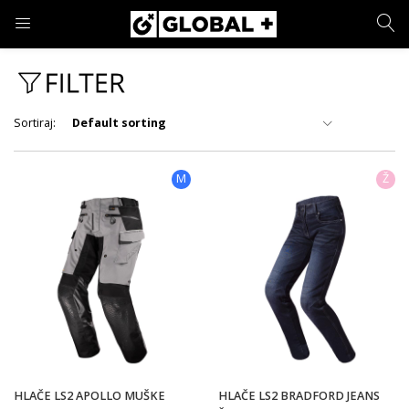
PRIJAVA
REGISTRACIJA
Sortiraj:
Default sorting
Cijena
Unesite svoje korisničko ime i lozinku.
M
Ž
77 €
599 €
Cijena:
—
Marka
Zapamti me
Prijava
Materijal
Zaboravljena lozinka?
HLAČE LS2 APOLLO MUŠKE
HLAČE LS2 BRADFORD JEANS