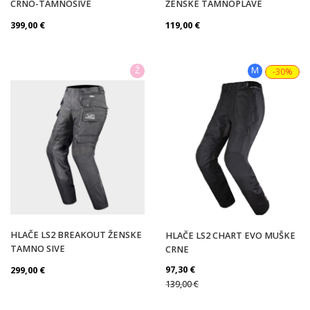
CRNO-TAMNOSIVE
ŽENSKE TAMNOPLAVE
Spol
399,00
€
119,00
€
Ž
M
-30%
Veličina
Stil vožnje
In stock
HLAČE LS2 BREAKOUT ŽENSKE
HLAČE LS2 CHART EVO MUŠKE
TAMNO SIVE
CRNE
97,30
€
299,00
€
PRIMIJENI FILTER
139,00
€