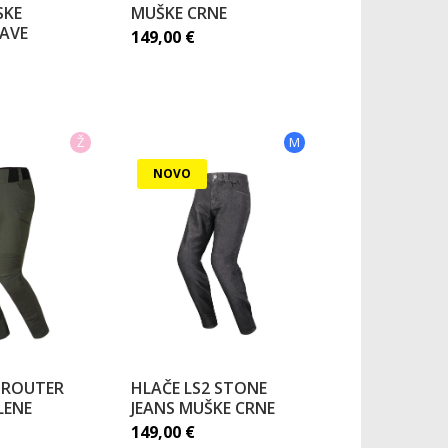
SKE
MUŠKE CRNE
LAVE
149,00
€
Ž
M
NOVO
 ROUTER
HLAČE LS2 STONE
LENE
JEANS MUŠKE CRNE
149,00
€