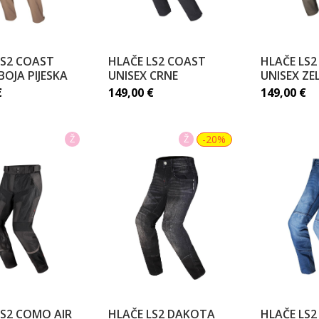
LS2 COAST
HLAČE LS2 COAST
HLAČE LS
BOJA PIJESKA
UNISEX CRNE
UNISEX ZE
€
149,00
€
149,00
€
Ž
Ž
-20%
LS2 COMO AIR
HLAČE LS2 DAKOTA
HLAČE LS