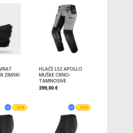
 VRAT
HLAČE LS2 APOLLO
R ZIMSKI
MUŠKE CRNO-
TAMNOSIVE
399,00
€
M
-30%
M
-30%