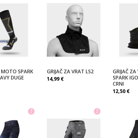
 MOTO SPARK
GRIJAČ ZA VRAT LS2
GRIJAČ ZA
EAVY DUGE
SPARK IGO
14,99
€
CRNI
12,50
€
Ž
Ž