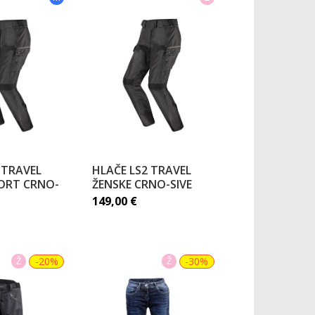
 TRAVEL
HLAČE LS2 TRAVEL
ORT CRNO-
ŽENSKE CRNO-SIVE
149,00
€
Ž
-20%
Ž
-30%