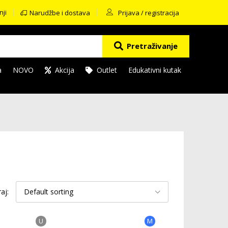
nji
Narudžbe i dostava
Prijava / registracija
Pretraživanje
a
NOVO
Akcija
Outlet
Edukativni kutak
raj:
Default sorting
U
M