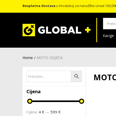
Besplatna dostava
u Hrvatskoj za narudžbe iznad 100,00
Kacige
Home
MOTO ODJEĆA
MOTO
Cijena
4 €
599 €
Cijena:
—