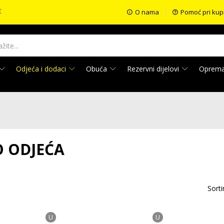
€
O nama
Pomoć pri kup
Odjeća i dodaci
Obuća
Rezervni dijelovi
Oprem
 ODJEĆA
Sorti
U
U