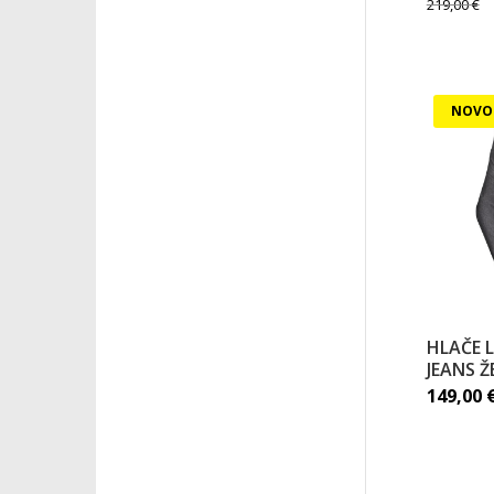
219,00
€
NOVO
HLAČE 
JEANS Ž
149,00