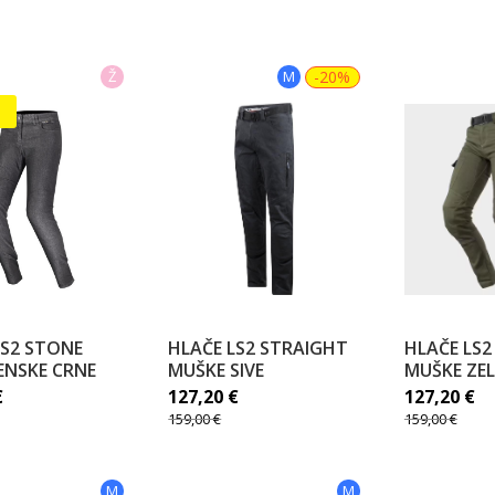
Ž
M
-20%
LS2 STONE
HLAČE LS2 STRAIGHT
HLAČE LS2
ENSKE CRNE
MUŠKE SIVE
MUŠKE ZE
€
127,20
€
127,20
€
159,00
€
159,00
€
M
M