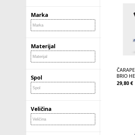
Marka
Materijal
ČARAPE
BRIO H
Spol
29,80
€
Veličina