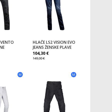
2 VENTO
HLAČE LS2 VISION EVO
NE
JEANS ŽENSKE PLAVE
104,30
€
149,00
€
M
M