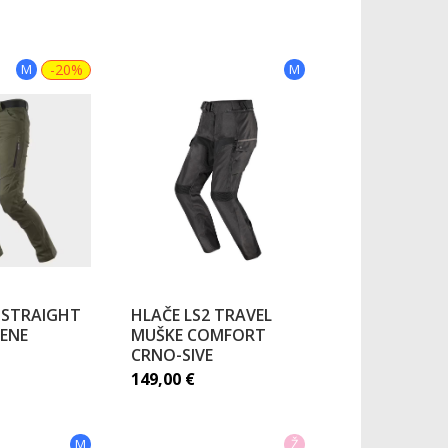
M
-20%
M
 STRAIGHT
HLAČE LS2 TRAVEL
LENE
MUŠKE COMFORT
CRNO-SIVE
149,00
€
M
Ž