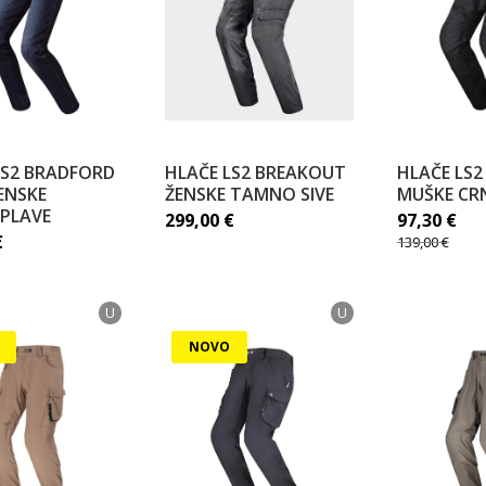
LS2 BRADFORD
HLAČE LS2 BREAKOUT
HLAČE LS2
ENSKE
ŽENSKE TAMNO SIVE
MUŠKE CR
PLAVE
299,00
€
97,30
€
€
139,00
€
U
U
NOVO