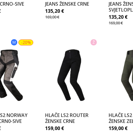
 CRNO-SIVE
JEANS ŽENSKE CRNE
JEANS ŽEN
SVJETLOP
€
135,20
€
135,20
€
169,00
€
169,00
€
M
-20%
Ž
LS2 NORWAY
HLAČE LS2 ROUTER
HLAČE LS2
CRN0-SIVE
ŽENSKE CRNE
ŽENSKE ZE
€
159,00
€
159,00
€