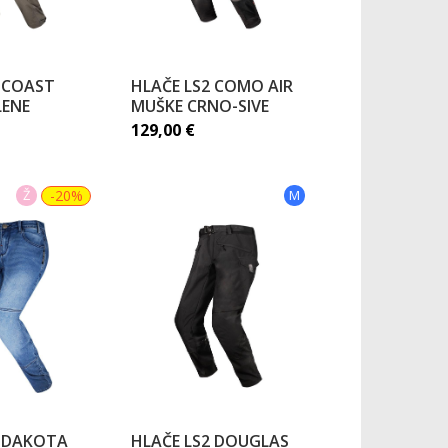
2 COAST
HLAČE LS2 COMO AIR
LENE
MUŠKE CRNO-SIVE
129,00
€
Ž
-20%
M
2 DAKOTA
HLAČE LS2 DOUGLAS