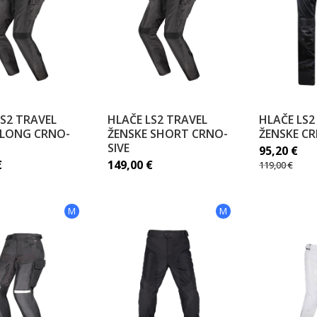
LS2 TRAVEL
HLAČE LS2 TRAVEL
HLAČE LS
 LONG CRNO-
ŽENSKE SHORT CRNO-
ŽENSKE CR
SIVE
95,20
€
€
149,00
€
119,00
€
M
M