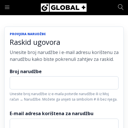
PRIJAVA
REGISTRACIJA
PROVJERA NARUDŽBE
Raskid ugovora
Unesite svoje korisničko ime i lozinku.
Unesite broj narudžbe i e-mail adresu korištenu za
narudžbu kako biste pokrenuli zahtjev za raskid.
Broj narudžbe
Zapamti me
Prijava
Unesite broj narudžbe iz e-maila potvrde narudžbe ili iz Moj
račun → Narudžbe. Možete ga unijeti sa simbolom # ili bez njega.
Zaboravljena lozinka?
E-mail adresa korištena za narudžbu