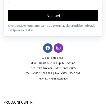
Nastavi
Ove podatke koristimo samo za pronalazak narudžbe i obradu
zahtjeva za raskid.
Global plus d.o.o.
Mike Tripala 6, 21000 Split, Hrvatska
OIB: 53889263424 | MBS: 060263035
Tel.:
+385 21 383 898
| Fax: +385 1 2340 392
PDV ID: HR53889263424
PRODAJNI CENTRI