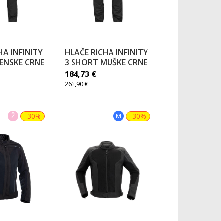
HA INFINITY
HLAČE RICHA INFINITY
ENSKE CRNE
3 SHORT MUŠKE CRNE
184,73
€
263,90
€
Ž
-30%
M
-30%