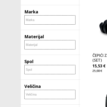
Marka
Materijal
ČEPIĆI 
(SET)
Spol
15,53
€
25,88
€
Veličina