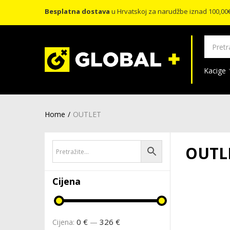
Besplatna dostava
u Hrvatskoj za narudžbe iznad 100,00
Kacige
Home
OUTLET
OUTL
Cijena
0 €
326 €
Cijena:
—