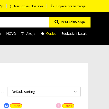
nji
Narudžbe i dostava
Prijava / registracija
Pretraživanje
a
NOVO
Akcija
Outlet
Edukativni kutak
raj:
Default sorting
M
-30%
Ž
-30%