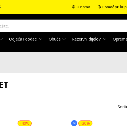
€
O nama
Pomoć pri kup
Odjeća i dodaci
Obuća
Rezervni dijelovi
Oprem
ET
Sorti
-40%
M
-30%