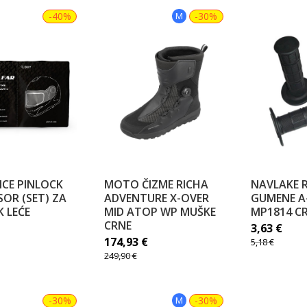
-40%
M
-30%
CE PINLOCK
MOTO ČIZME RICHA
NAVLAKE R
SOR (SET) ZA
ADVENTURE X-OVER
GUMENE A
 LEĆE
MID ATOP WP MUŠKE
MP1814 C
CRNE
3,63
€
174,93
€
5,18
€
249,90
€
-30%
M
-30%