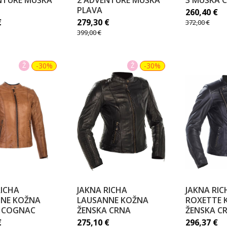
NTURE MUŠKA
2 ADVENTURE MUŠKA
3 MUŠKA 
PLAVA
260,40
€
€
279,30
€
372,00
€
399,00
€
Ž
-30%
Ž
-30%
RICHA
JAKNA RICHA
JAKNA RIC
NE KOŽNA
LAUSANNE KOŽNA
ROXETTE 
 COGNAC
ŽENSKA CRNA
ŽENSKA C
€
275,10
€
296,37
€