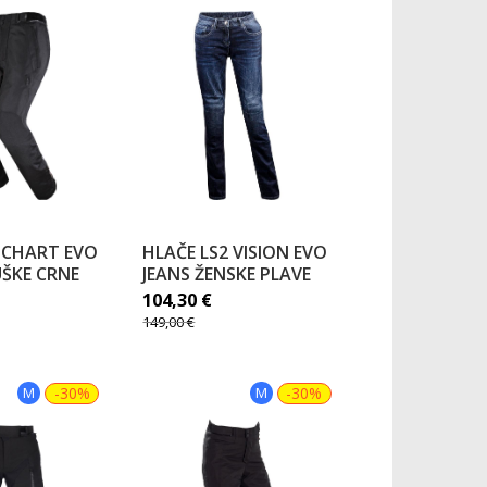
 CHART EVO
HLAČE LS2 VISION EVO
ŠKE CRNE
JEANS ŽENSKE PLAVE
104,30
€
149,00
€
M
-30%
M
-30%