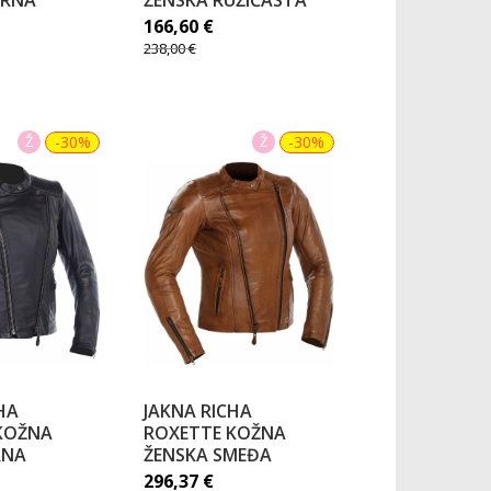
CRNA
ŽENSKA RUŽIČASTA
166,60
€
238,00
€
Ž
-30%
Ž
-30%
HA
JAKNA RICHA
KOŽNA
ROXETTE KOŽNA
RNA
ŽENSKA SMEĐA
296,37
€