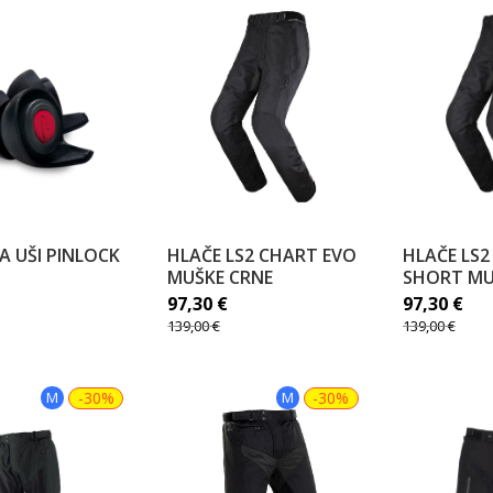
ZA UŠI PINLOCK
HLAČE LS2 CHART EVO
HLAČE LS2
MUŠKE CRNE
SHORT MU
97,30
€
97,30
€
139,00
€
139,00
€
M
-30%
M
-30%