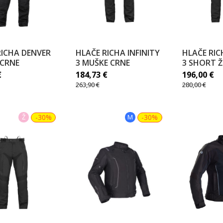
RICHA DENVER
HLAČE RICHA INFINITY
HLAČE RIC
 CRNE
3 MUŠKE CRNE
3 SHORT Ž
€
184,73
€
196,00
€
263,90
€
280,00
€
Ž
-30%
M
-30%