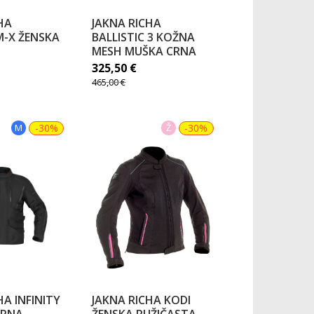
HA
JAKNA RICHA
M-X ŽENSKA
BALLISTIC 3 KOŽNA
MESH MUŠKA CRNA
325,50
€
465,00
€
M
-30%
Ž
-30%
HA INFINITY
JAKNA RICHA KODI