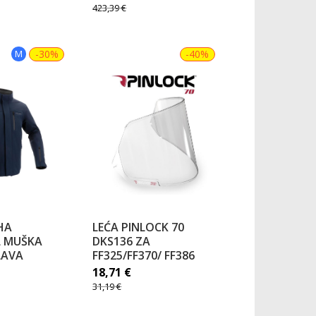
423,39
€
M
-30%
-40%
HA
LEĆA PINLOCK 70
L MUŠKA
DKS136 ZA
LAVA
FF325/FF370/ FF386
18,71
€
31,19
€