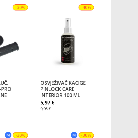
-30%
-40%
UČ.
OSVJEŽIVAČ KACIGE
-PRO
PINLOCK CARE
RNE
INTERIOR 100 ML
5,97
€
9,95
€
M
-30%
M
-30%