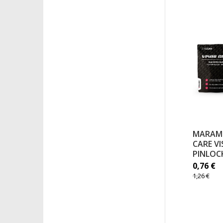
MARAMI
CARE VI
PINLOCK
0,76
€
1,26
€