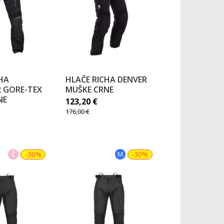
HA
HLAČE RICHA DENVER
2 GORE-TEX
MUŠKE CRNE
NE
123,20
€
176,00
€
Ž
-30%
M
-30%