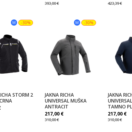
393,00
€
423,39
€
M
-30%
M
-30%
RICHA STORM 2
JAKNA RICHA
JAKNA RIC
CRNA
UNIVERSAL MUŠKA
UNIVERSA
ANTRACIT
TAMNO P
€
217,00
€
217,00
€
310,00
€
310,00
€