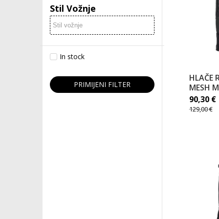
Stil Vožnje
In stock
HLAČE 
PRIMIJENI FILTER
MESH M
90,30
€
129,00
€