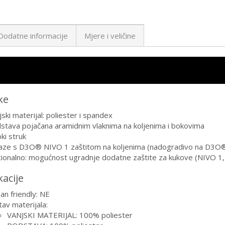
Dodatne informacije
Mjere i veličine
ke
jski materijal: poliester i spandex
stava pojačana aramidnim vlaknima na koljenima i bokovima
oki struk
aze s D3O® NIVO 1 zaštitom na koljenima (nadogradivo na D3O® 
ionalno: mogućnost ugradnje dodatne zaštite za kukove (NIVO 1, 
kacije
an friendly: NE
tav materijala:
VANJSKI MATERIJAL: 100% poliester