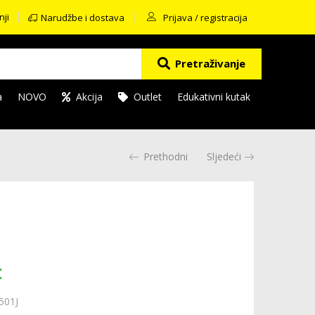
nji
Narudžbe i dostava
Prijava / registracija
Pretraživanje
a
NOVO
Akcija
Outlet
Edukativni kutak
Prethodni
Sljedeći
€
501J