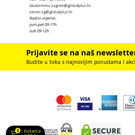
skutermoto-zagreb@globalplus.hr
servis-zg@globalplus.hr
Radno vrijeme:
pon-pet 09-17h
sub 09-12h
Prijavite se na naš newslette
Budite u toku s najnovijim ponudama i akc
0
Košarica