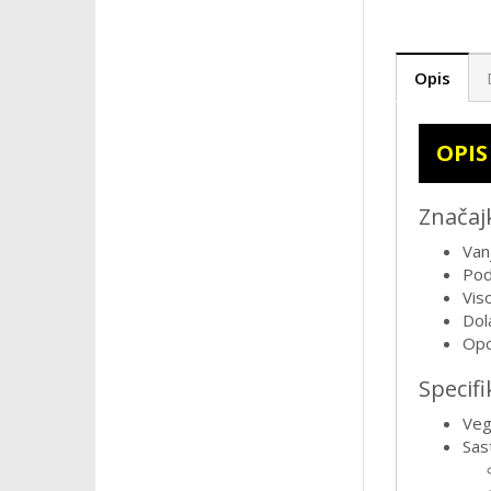
Opis
OPIS
Značaj
Van
Pod
Vis
Dol
Opc
Specifi
Veg
Sas