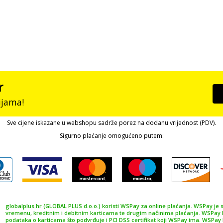
r
ijama!
Sve cijene iskazane u webshopu sadrže porez na dodanu vrijednost (PDV).
Sigurno plaćanje omogućeno putem:
globalplus.hr (GLOBAL PLUS d.o.o.) koristi WSPay za online plaćanja. WSPay je 
vremenu, kreditnim i debitnim karticama te drugim načinima plaćanja. WSPay ku
podataka o karticama što podvrđuje i PCI DSS certifikat koji WSPay ima. WSPay kor