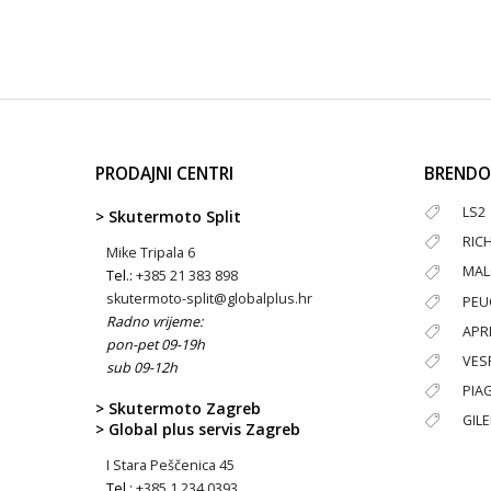
PRODAJNI CENTRI
BRENDO
LS2
> Skutermoto Split
RIC
Mike Tripala 6
MAL
Tel.:
+385 21 383 898
skutermoto-split@globalplus.hr
PEU
Radno vrijeme:
APRI
pon-pet 09-19h
VES
sub 09-12h
PIA
> Skutermoto Zagreb
GIL
> Global plus servis Zagreb
I Stara Peščenica 45
Tel.:
+385 1 234 0393