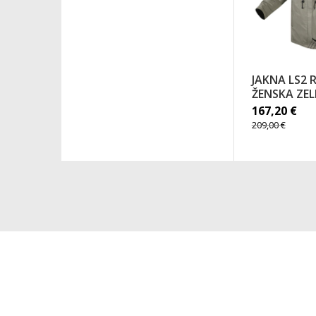
JAKNA LS2 
ŽENSKA ZE
167,20
€
209,00
€