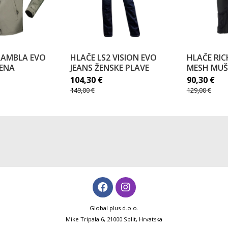
RAMBLA EVO
HLAČE LS2 VISION EVO
HLAČE RI
LENA
JEANS ŽENSKE PLAVE
MESH MUŠ
104,30
€
90,30
€
149,00
€
129,00
€
Global plus d.o.o.
Mike Tripala 6, 21000 Split, Hrvatska