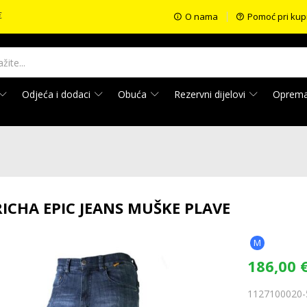
€
O nama
Pomoć pri kup
Odjeća i dodaci
Obuća
Rezervni dijelovi
Oprem
ICHA EPIC JEANS MUŠKE PLAVE
M
186,00
1127100020-