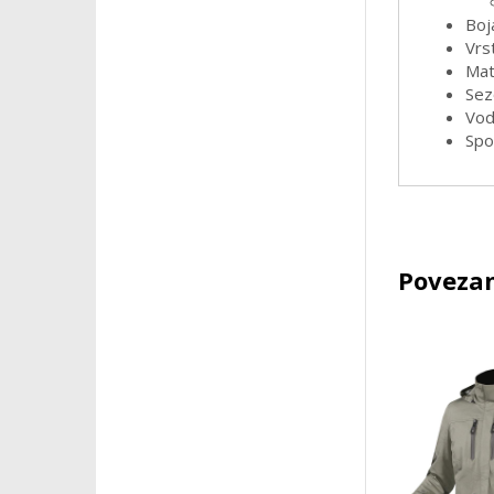
Boj
Vrst
Mate
Sez
Vod
Spo
Povezan