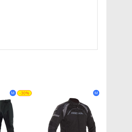
M
-30%
M