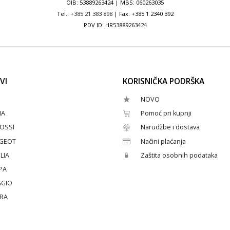
OIB: 53889263424 | MBS: 060263035
Tel.:
+385 21 383 898
| Fax: +385 1 2340 392
PDV ID: HR53889263424
VI
KORISNIČKA PODRŠKA
NOVO
HA
Pomoć pri kupnji
OSSI
Narudžbe i dostava
GEOT
Načini plaćanja
LIA
Zaštita osobnih podataka
PA
GGIO
ERA