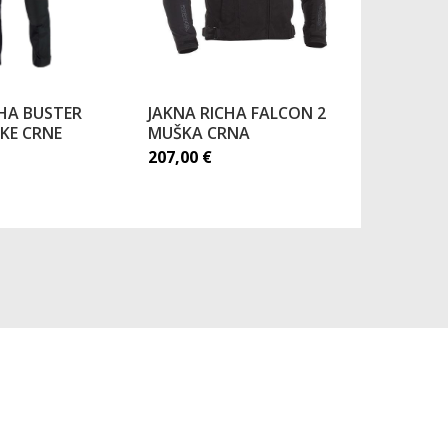
CHA BUSTER
JAKNA RICHA FALCON 2
JAKNA R
KE CRNE
MUŠKA CRNA
KOŽNA Ž
207,00
€
296,37
€
423,39
€