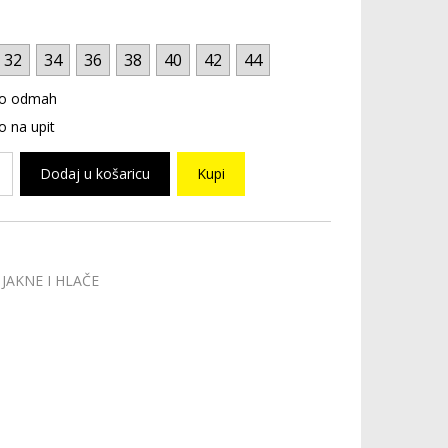
32
34
36
38
40
42
44
o odmah
 na upit
Dodaj u košaricu
Kupi
JAKNE I HLAČE