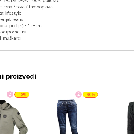
PODSTAVA: 100% poliester
a: crna / siva / tamnoplava
a: lifestyle
rijal: jeans
ona: proljeće / jesen
ootporno: NE
l: muškarci
i proizvodi
Ž
-20%
Ž
-30%