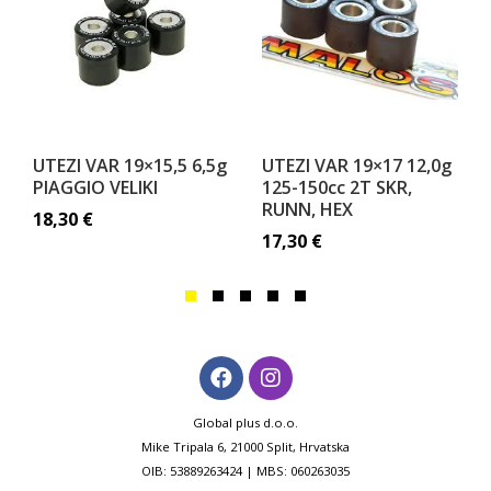
UTEZI VAR 19×15,5 6,5g
UTEZI VAR 19×17 12,0g
PIAGGIO VELIKI
125-150cc 2T SKR,
RUNN, HEX
18,30
€
17,30
€
Global plus d.o.o.
Mike Tripala 6, 21000 Split, Hrvatska
OIB: 53889263424 | MBS: 060263035