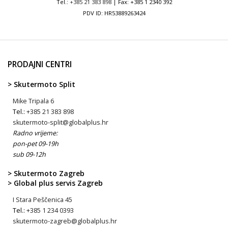
Tel.:
+385 21 383 898
| Fax: +385 1 2340 392
PDV ID: HR53889263424
PRODAJNI CENTRI
> Skutermoto Split
Mike Tripala 6
Tel.:
+385 21 383 898
skutermoto-split@globalplus.hr
Radno vrijeme:
pon-pet 09-19h
sub 09-12h
> Skutermoto Zagreb
> Global plus servis Zagreb
I Stara Peščenica 45
Tel.:
+385 1 234 0393
skutermoto-zagreb@globalplus.hr