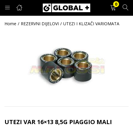
0
PRIJAVA
REGISTRACIJA
Home
REZERVNI DIJELOVI
UTEZI I KLIZAČI VARIOMATA
Unesite svoje korisničko ime i lozinku.
Zapamti me
Prijava
Zaboravljena lozinka?
UTEZI VAR 16×13 8,5G PIAGGIO MALI