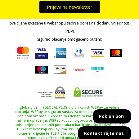
Prijava na newsletter
Sve cijene iskazane u webshopu sadrže porez na dodanu vrijednost
(PDV).
Sigurno plaćanje omogućeno putem:
globalplus.hr (GLOBAL PLUS d.o.o.) koristi WSPay za online
plaćanja. WSPay je siguran sustav za online plaćanje, plaćanje u
Poklon bon
realnom vremenu, kreditnim i debitnim karticama te drugim
načinima plaćanja. WSPay kupcu i trgovcu osiguravaju siguran
upis i prijenos upisanih podataka o karticama što podvrđuje i PCI
DSS certifikat koji WSPay ima. WSPay koristi SSL certifikat 256
Kontaktirajte nas
bitne enkripcije te TLS 1.2 kriptografski protokol kao najviše
stupnjeve zaštite kod upisa i prijenosa podataka.