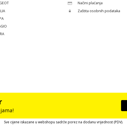
GEOT
Načini plaćanja
LIA
Zaštita osobnih podataka
PA
GGIO
ERA
r
ijama!
Sve cijene iskazane u webshopu sadrže porez na dodanu vrijednost (PDV).