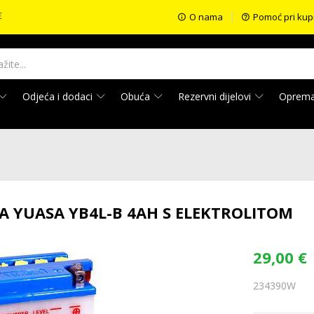
€
O nama
Pomoć pri kup
Odjeća i dodaci
Obuća
Rezervni dijelovi
Oprem
JA YUASA YB4L-B 4AH S ELEKTROLITOM
29,00
€
234390W