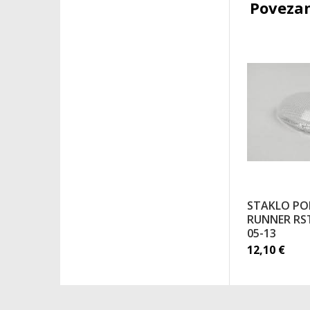
Povezan
STAKLO POK
RUNNER RST
05-13
12,10
€