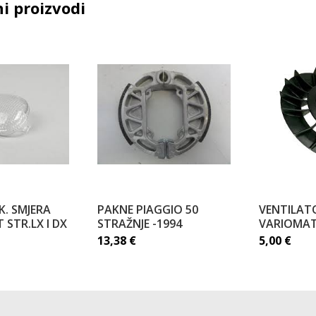
i proizvodi
. SMJERA
PAKNE PIAGGIO 50
VENTILAT
 STR.LX I DX
STRAŽNJE -1994
VARIOMAT
13,38
€
5,00
€