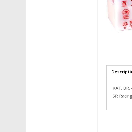
Descripti
KAT. BR.
SR Racin