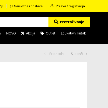
nji
Narudžbe i dostava
Prijava / registracija
Pretraživanje
a
NOVO
Akcija
Outlet
Edukativni kutak
Prethodni
Sljedeći