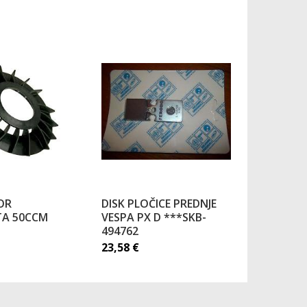
OR
DISK PLOČICE PREDNJE
REMEN V
A 50CCM
VESPA PX D ***SKB-
50 00-05
494762
29,86
€
23,58
€