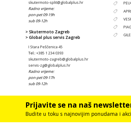
skutermoto-split@globalplus.hr
PEU
Radno vrijeme:
APRI
pon-pet 09-19h
VES
sub 09-12h
PIA
> Skutermoto Zagreb
GIL
> Global plus servis Zagreb
I Stara Peščenica 45
Tel.:
+385 1 234 0393
skutermoto-zagreb@globalplus.hr
servis-zg@globalplus.hr
Radno vrijeme:
pon-pet 09-17h
sub 09-12h
Prijavite se na naš newslette
Budite u toku s najnovijim ponudama i akc