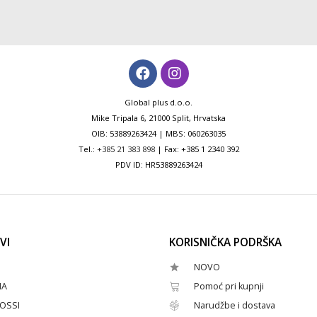
Global plus d.o.o.
Mike Tripala 6, 21000 Split, Hrvatska
OIB: 53889263424 | MBS: 060263035
Tel.:
+385 21 383 898
| Fax: +385 1 2340 392
PDV ID: HR53889263424
VI
KORISNIČKA PODRŠKA
NOVO
HA
Pomoć pri kupnji
OSSI
Narudžbe i dostava