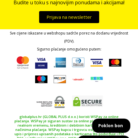
Budite u toku s najnovijim ponudama i akcijama!
Prijava na newsletter
Sve cijene iskazane u webshopu sadrže porez na dodanu vrijednost
(PDV).
Sigurno plaćanje omogućeno putem:
globalplus.hr (GLOBAL PLUS d.o.o.) koristi WSPay za online
plaćanja. WSPay je siguran sustav za online plaćanje, plaćanje u
Poklon bon
realnom vremenu, kreditnim i debitnim karticama te drugim
načinima plaćanja. WSPay kupcu i trgovcu osiguravaju siguran
upis i prijenos upisanih podataka o karticama što podvrđuje i PCI