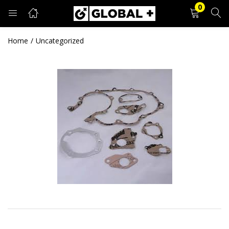
0
PRIJAVA
REGISTRACIJA
Home
Uncategorized
Unesite svoje korisničko ime i lozinku.
Zapamti me
Prijava
Zaboravljena lozinka?