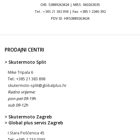
OIB: 53889263424 | MBS: 060263035
Tel.:
+385 21 383 898
| Fax: +385 1 2340 392
PDV ID: HR53889263424
PRODAJNI CENTRI
> Skutermoto Split
Mike Tripala 6
Tel.:
+385 21 383 898
skutermoto-split@globalplus.hr
Radno vrijeme:
pon-pet 09-19h
sub 09-12h
> Skutermoto Zagreb
> Global plus servis Zagreb
I Stara Peščenica 45
Tel.:
+385 1 234 0393