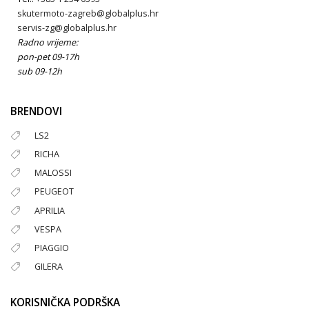
skutermoto-zagreb@globalplus.hr
servis-zg@globalplus.hr
Radno vrijeme:
pon-pet 09-17h
sub 09-12h
BRENDOVI
LS2
RICHA
MALOSSI
PEUGEOT
APRILIA
VESPA
PIAGGIO
GILERA
KORISNIČKA PODRŠKA