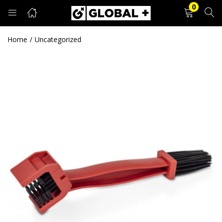
0
PRIJAVA
REGISTRACIJA
Home
Uncategorized
Unesite svoje korisničko ime i lozinku.
Zapamti me
Prijava
Zaboravljena lozinka?