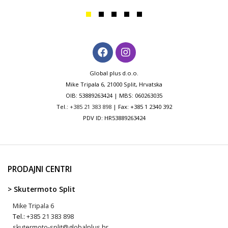
Global plus d.o.o.
Mike Tripala 6, 21000 Split, Hrvatska
OIB: 53889263424 | MBS: 060263035
Tel.:
+385 21 383 898
| Fax: +385 1 2340 392
PDV ID: HR53889263424
PRODAJNI CENTRI
> Skutermoto Split
Mike Tripala 6
Tel.:
+385 21 383 898
skutermoto-split@globalplus.hr