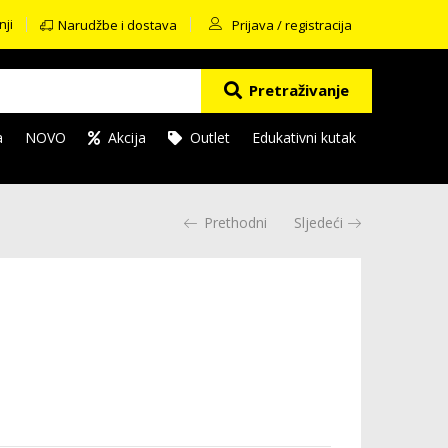
nji
Narudžbe i dostava
Prijava / registracija
Pretraživanje
a
NOVO
Akcija
Outlet
Edukativni kutak
Prethodni
Sljedeći