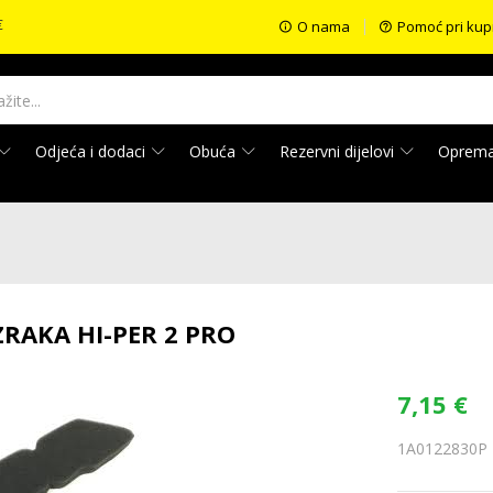
€
O nama
Pomoć pri kup
Odjeća i dodaci
Obuća
Rezervni dijelovi
Oprem
ZRAKA HI-PER 2 PRO
7,15
€
1A0122830P