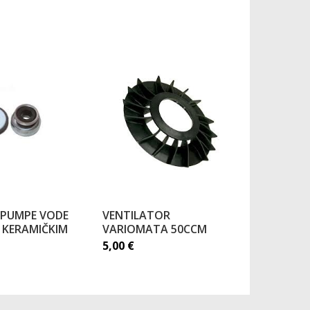
 PUMPE VODE
VENTILATOR
CILINDAR
 KERAMIČKIM
VARIOMATA 50CCM
M01, DIES
5,00
€
157,28
€