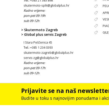
Tel.:
+385 21 383 898
skutermoto-split@globalplus.hr
PEU
Radno vrijeme:
APRI
pon-pet 09-19h
VES
sub 09-12h
PIA
> Skutermoto Zagreb
GIL
> Global plus servis Zagreb
I Stara Peščenica 45
Tel.:
+385 1 234 0393
skutermoto-zagreb@globalplus.hr
servis-zg@globalplus.hr
Radno vrijeme:
pon-pet 09-17h
sub 09-12h
Prijavite se na naš newslette
Budite u toku s najnovijim ponudama i akc