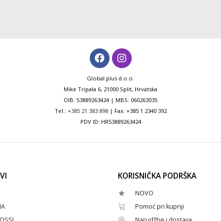
Global plus d.o.o.
Mike Tripala 6, 21000 Split, Hrvatska
OIB: 53889263424 | MBS: 060263035
Tel.:
+385 21 383 898
| Fax: +385 1 2340 392
PDV ID: HR53889263424
VI
KORISNIČKA PODRŠKA
NOVO
HA
Pomoć pri kupnji
OSSI
Narudžbe i dostava