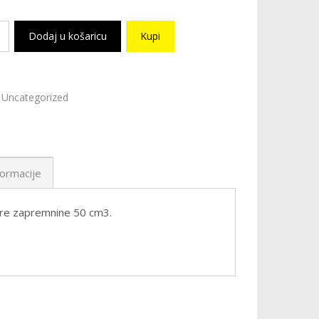
Dodaj u košaricu
Kupi
Uncategorized
ormacije
ere zapremnine 50 cm3.