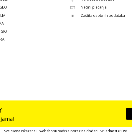
GEOT
Načini plaćanja
LIA
Zaštita osobnih podataka
PA
GGIO
ERA
r
ijama!
Sve cijene iskazane u webshopu sadrže porez na dodanu vrijednost (PDV).