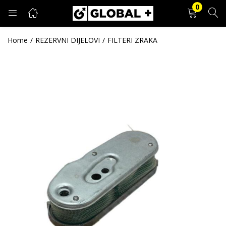
0
PRIJAVA
REGISTRACIJA
Home
REZERVNI DIJELOVI
FILTERI ZRAKA
Unesite svoje korisničko ime i lozinku.
Zapamti me
Prijava
Zaboravljena lozinka?