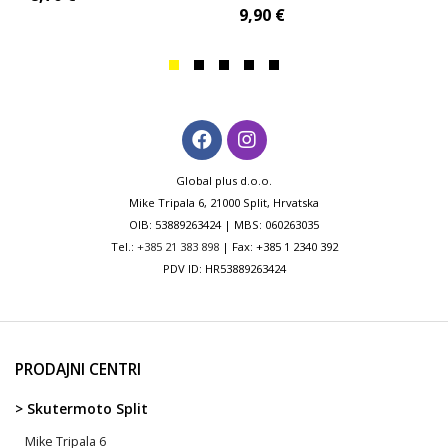
9,90
€
Global plus d.o.o.
Mike Tripala 6, 21000 Split, Hrvatska
OIB: 53889263424 | MBS: 060263035
Tel.:
+385 21 383 898
| Fax: +385 1 2340 392
PDV ID: HR53889263424
PRODAJNI CENTRI
> Skutermoto Split
Mike Tripala 6