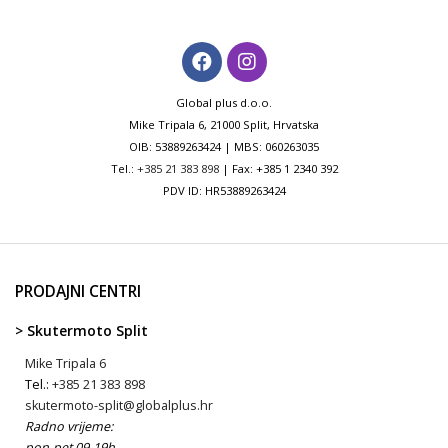
Global plus d.o.o.
Mike Tripala 6, 21000 Split, Hrvatska
OIB: 53889263424 | MBS: 060263035
Tel.:
+385 21 383 898
| Fax: +385 1 2340 392
PDV ID: HR53889263424
PRODAJNI CENTRI
> Skutermoto Split
Mike Tripala 6
Tel.:
+385 21 383 898
skutermoto-split@globalplus.hr
Radno vrijeme:
pon-pet 09-19h