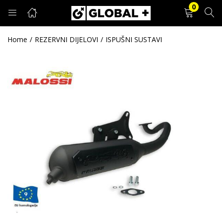
0
PRIJAVA
REGISTRACIJA
Home
REZERVNI DIJELOVI
ISPUŠNI SUSTAVI
Unesite svoje korisničko ime i lozinku.
Zapamti me
Prijava
Zaboravljena lozinka?