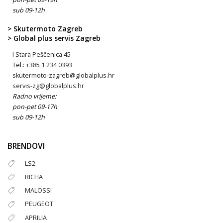
sub 09-12h
> Skutermoto Zagreb
> Global plus servis Zagreb
I Stara Peščenica 45
Tel.:
+385 1 234 0393
skutermoto-zagreb@globalplus.hr
servis-zg@globalplus.hr
Radno vrijeme:
pon-pet 09-17h
sub 09-12h
BRENDOVI
LS2
RICHA
MALOSSI
PEUGEOT
APRILIA