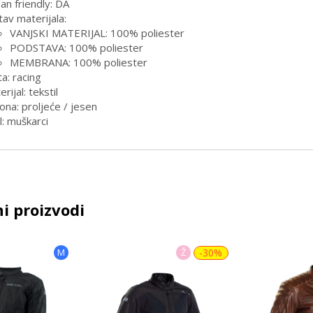
an friendly: DA
tav materijala:
VANJSKI MATERIJAL: 100% poliester
PODSTAVA: 100% poliester
MEMBRANA: 100% poliester
a: racing
rijal: tekstil
ona: proljeće / jesen
l: muškarci
i proizvodi
M
Ž
-30%