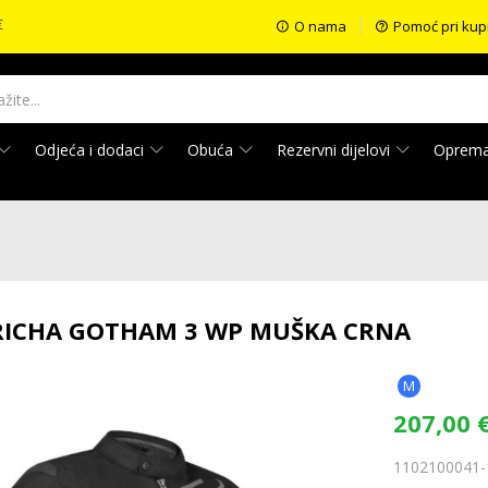
€
O nama
Pomoć pri kup
Odjeća i dodaci
Obuća
Rezervni dijelovi
Oprem
RICHA GOTHAM 3 WP MUŠKA CRNA
M
207,00
1102100041-