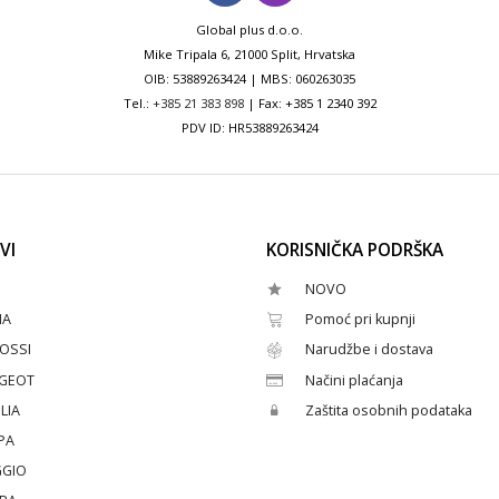
Global plus d.o.o.
Mike Tripala 6, 21000 Split, Hrvatska
OIB: 53889263424 | MBS: 060263035
Tel.:
+385 21 383 898
| Fax: +385 1 2340 392
PDV ID: HR53889263424
VI
KORISNIČKA PODRŠKA
NOVO
HA
Pomoć pri kupnji
OSSI
Narudžbe i dostava
GEOT
Načini plaćanja
LIA
Zaštita osobnih podataka
PA
GGIO