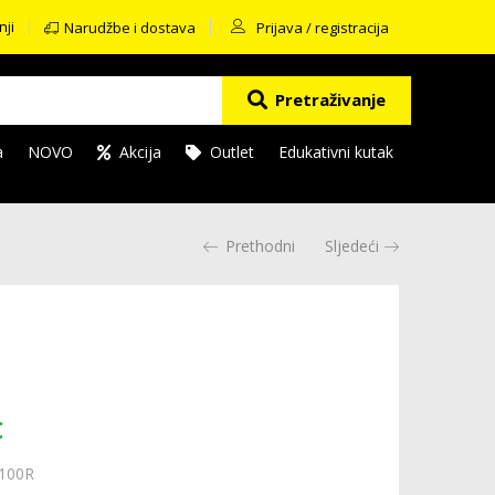
nji
Narudžbe i dostava
Prijava / registracija
Pretraživanje
a
NOVO
Akcija
Outlet
Edukativni kutak
Prethodni
Sljedeći
€
100R