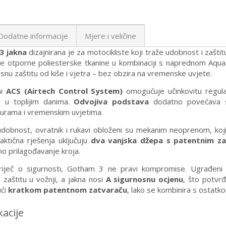
Dodatne informacije
Mjere i veličine
3 jakna
dizajnirana je za motocikliste koji traže udobnost i zaštit
e otporne poliesterske tkanine u kombinaciji s naprednom Aqu
rsnu zaštitu od kiše i vjetra – bez obzira na vremenske uvjete.
ni
ACS (Airtech Control System)
omogućuje učinkovitu regula
ju u toplijim danima.
Odvojiva podstava
dodatno povećava sve
urama i vremenskim uvjetima.
dobnost, ovratnik i rukavi obloženi su mekanim neoprenom, ko
raktična rješenja uključuju
dva vanjska džepa s patentnim z
no prilagođavanje kroja.
riječ o sigurnosti, Gotham 3 ne pravi kompromise. Ugrađen
zaštitu u vožnji, a jakna nosi
A sigurnosnu ocjenu
, što potvr
ući
kratkom patentnom zatvaraču
, lako se kombinira s ostat
kacije