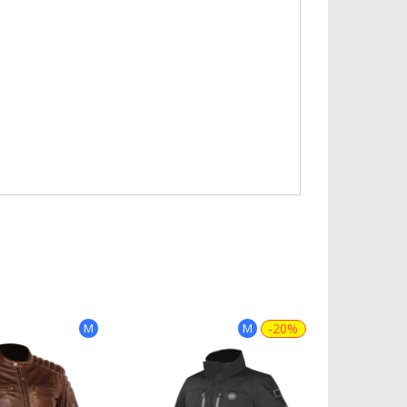
M
M
-20%