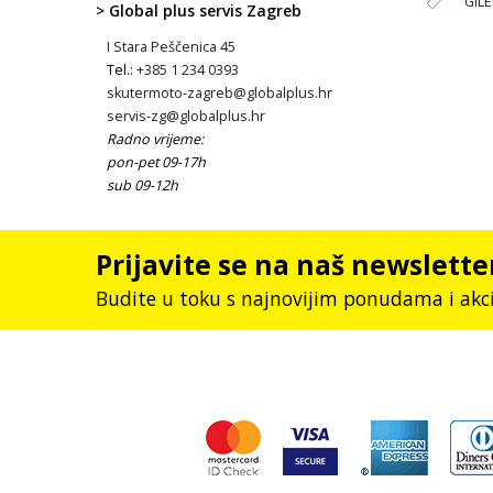
GIL
> Global plus servis Zagreb
I Stara Peščenica 45
Tel.:
+385 1 234 0393
skutermoto-zagreb@globalplus.hr
servis-zg@globalplus.hr
Radno vrijeme:
pon-pet 09-17h
sub 09-12h
Prijavite se na naš newslette
Budite u toku s najnovijim ponudama i akc