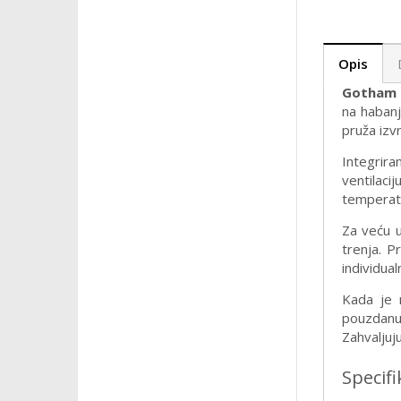
Opis
Gotham 
na habanj
pruža izv
Integrira
ventilaci
temperat
Za veću u
trenja. P
individual
Kada je 
pouzdanu 
Zahvaljuj
Specifi