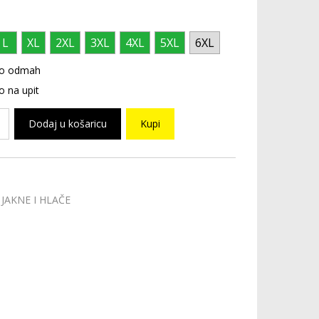
L
XL
2XL
3XL
4XL
5XL
6XL
o odmah
 na upit
Dodaj u košaricu
Kupi
JAKNE I HLAČE