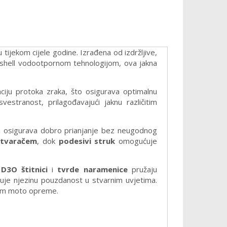
u tijekom cijele godine. Izrađena od izdržljive,
ashell vodootpornom tehnologijom, ova jakna
ciju protoka zraka, što osigurava optimalnu
stranost, prilagođavajući jaknu različitim
ji osigurava dobro prianjanje bez neugodnog
atvaračem
, dok
podesivi struk
omogućuje
i
D3O štitnici
i
tvrde naramenice
pružaju
đuje njezinu pouzdanost u stvarnim uvjetima.
kom moto opreme.