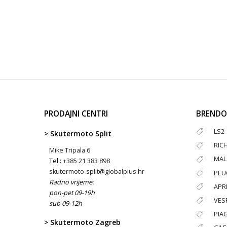
PRODAJNI CENTRI
BRENDO
LS2
> Skutermoto Split
RIC
Mike Tripala 6
MAL
Tel.:
+385 21 383 898
skutermoto-split@globalplus.hr
PEU
Radno vrijeme:
APRI
pon-pet 09-19h
VES
sub 09-12h
PIA
> Skutermoto Zagreb