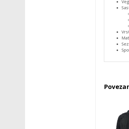
Veg
Sas
Vrst
Mate
Sez
Spo
Povezan