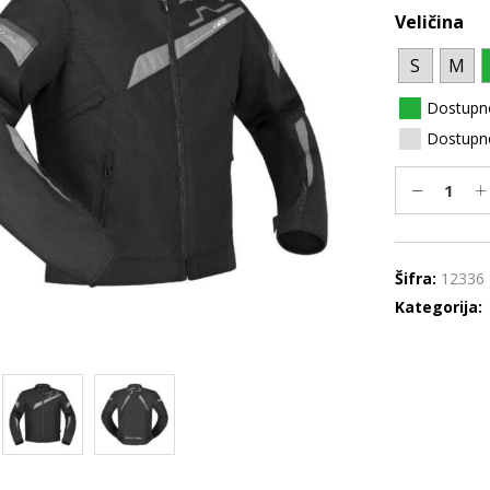
Veličina
S
M
Dostupn
Dostupno
Šifra:
12336
Kategorija: