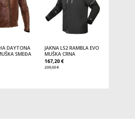
CHA DAYTONA
JAKNA LS2 RAMBLA EVO
JAKNA R
MUŠKA SMEĐA
MUŠKA CRNA
MUŠKA C
167,20
€
197,00
€
209,00
€