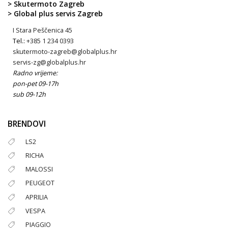
> Skutermoto Zagreb
> Global plus servis Zagreb
I Stara Peščenica 45
Tel.:
+385 1 234 0393
skutermoto-zagreb@globalplus.hr
servis-zg@globalplus.hr
Radno vrijeme:
pon-pet 09-17h
sub 09-12h
BRENDOVI
LS2
RICHA
MALOSSI
PEUGEOT
APRILIA
VESPA
PIAGGIO