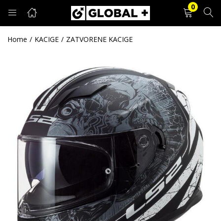
0
PRIJAVA
REGISTRACIJA
Home
KACIGE
ZATVORENE KACIGE
Unesite svoje korisničko ime i lozinku.
Zapamti me
Prijava
Zaboravljena lozinka?