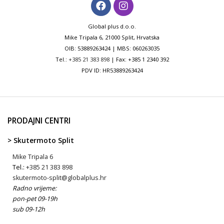
Global plus d.o.o.
Mike Tripala 6, 21000 Split, Hrvatska
OIB: 53889263424 | MBS: 060263035
Tel.:
+385 21 383 898
| Fax: +385 1 2340 392
PDV ID: HR53889263424
PRODAJNI CENTRI
> Skutermoto Split
Mike Tripala 6
Tel.:
+385 21 383 898
skutermoto-split@globalplus.hr
Radno vrijeme:
pon-pet 09-19h
sub 09-12h