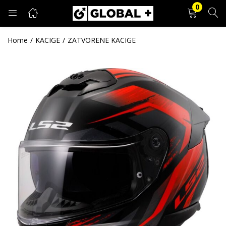
0
PRIJAVA
REGISTRACIJA
Home
KACIGE
ZATVORENE KACIGE
Unesite svoje korisničko ime i lozinku.
Zapamti me
Prijava
Zaboravljena lozinka?