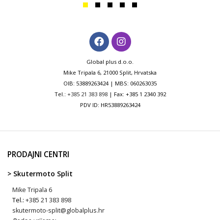
Global plus d.o.o.
Mike Tripala 6, 21000 Split, Hrvatska
OIB: 53889263424 | MBS: 060263035
Tel.:
+385 21 383 898
| Fax: +385 1 2340 392
PDV ID: HR53889263424
PRODAJNI CENTRI
> Skutermoto Split
Mike Tripala 6
Tel.:
+385 21 383 898
skutermoto-split@globalplus.hr