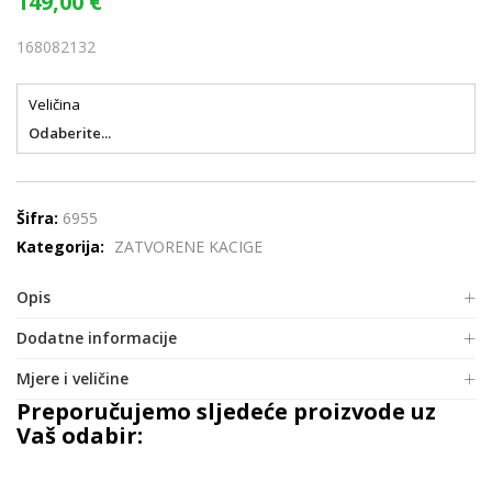
149,00
€
168082132
Veličina
Odaberite...
Šifra:
6955
Kategorija:
ZATVORENE KACIGE
Opis
Dodatne informacije
Mjere i veličine
Preporučujemo sljedeće proizvode uz
Vaš odabir: