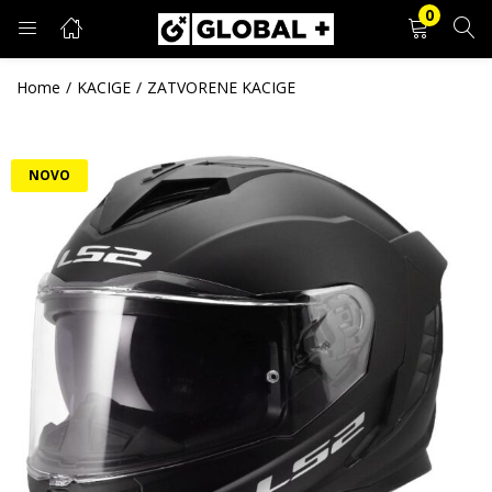
0
PRIJAVA
REGISTRACIJA
Home
KACIGE
ZATVORENE KACIGE
Unesite svoje korisničko ime i lozinku.
NOVO
Zapamti me
Prijava
Zaboravljena lozinka?