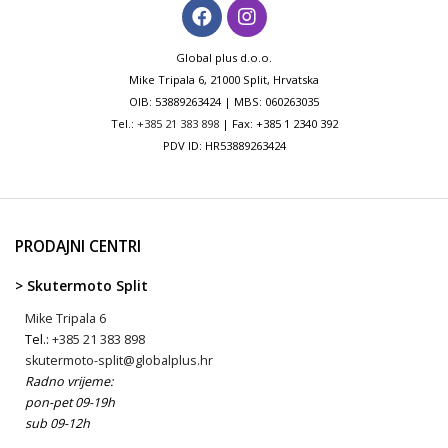
Global plus d.o.o.
Mike Tripala 6, 21000 Split, Hrvatska
OIB: 53889263424 | MBS: 060263035
Tel.:
+385 21 383 898
| Fax: +385 1 2340 392
PDV ID: HR53889263424
PRODAJNI CENTRI
> Skutermoto Split
Mike Tripala 6
Tel.:
+385 21 383 898
skutermoto-split@globalplus.hr
Radno vrijeme:
pon-pet 09-19h
sub 09-12h