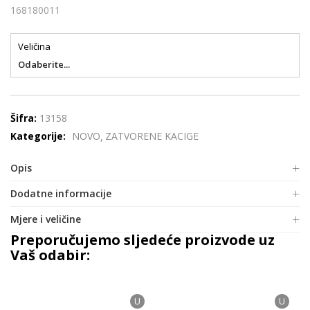
168180011
Veličina
Odaberite...
Šifra:
13158
Kategorije:
NOVO
ZATVORENE KACIGE
Opis
Dodatne informacije
Mjere i veličine
Preporučujemo sljedeće proizvode uz
Vaš odabir:
U
U