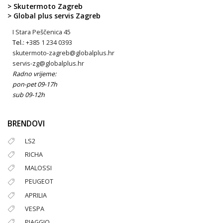
> Skutermoto Zagreb
> Global plus servis Zagreb
I Stara Peščenica 45
Tel.:
+385 1 234 0393
skutermoto-zagreb@globalplus.hr
servis-zg@globalplus.hr
Radno vrijeme:
pon-pet 09-17h
sub 09-12h
BRENDOVI
LS2
RICHA
MALOSSI
PEUGEOT
APRILIA
VESPA
PIAGGIO