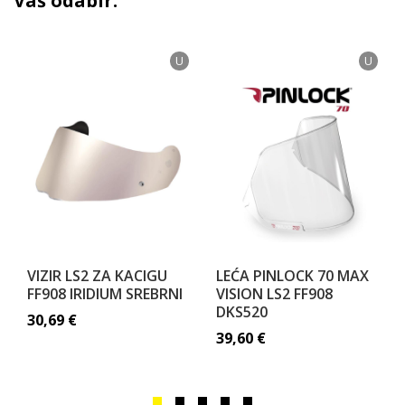
Vaš odabir:
U
U
VIZIR LS2 ZA KACIGU
LEĆA PINLOCK 70 MAX
FF908 IRIDIUM SREBRNI
VISION LS2 FF908
DKS520
30,69
€
39,60
€