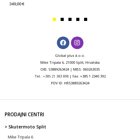
349,00
€
Global plus d.o.o.
Mike Tripala 6, 21000 Split, Hrvatska
OIB: 53889263424 | MBS: 060263035
Tel.:
+385 21 383 898
| Fax: +385 1 2340 392
PDV ID: HR53889263424
PRODAJNI CENTRI
> Skutermoto Split
Mike Tripala 6