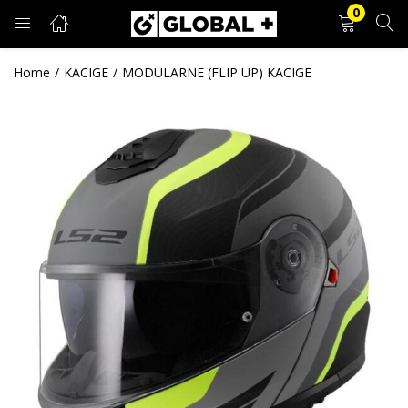
0
PRIJAVA
REGISTRACIJA
Home
KACIGE
MODULARNE (FLIP UP) KACIGE
Unesite svoje korisničko ime i lozinku.
Zapamti me
Prijava
Zaboravljena lozinka?