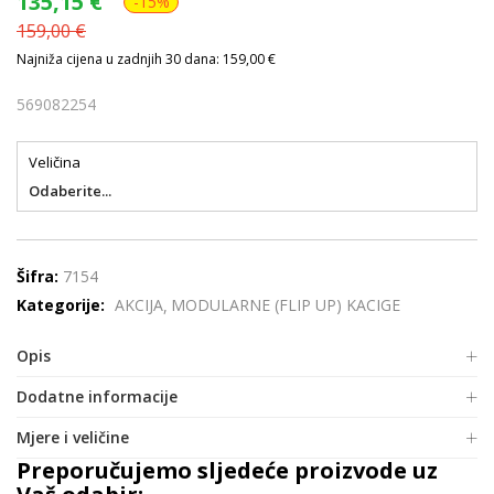
135,15
€
-15%
159,00
€
Najniža cijena u zadnjih 30 dana: 159,00 €
569082254
Veličina
Odaberite...
Šifra:
7154
Kategorije:
AKCIJA
MODULARNE (FLIP UP) KACIGE
Opis
Dodatne informacije
Mjere i veličine
Preporučujemo sljedeće proizvode uz