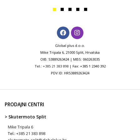
Global plus d.o.o.
Mike Tripala 6, 21000 Split, Hrvatska
OIB: 53889263424 | MBS: 060263035
Tel.:
+385 21 383 898
| Fax: +385 1 2340 392
PDV ID: HR53889263424
PRODAJNI CENTRI
> Skutermoto Split
Mike Tripala 6
Tel.:
+385 21 383 898