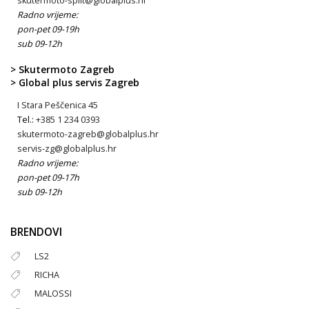
skutermoto-split@globalplus.hr
Radno vrijeme:
pon-pet 09-19h
sub 09-12h
> Skutermoto Zagreb
> Global plus servis Zagreb
I Stara Peščenica 45
Tel.:
+385 1 234 0393
skutermoto-zagreb@globalplus.hr
servis-zg@globalplus.hr
Radno vrijeme:
pon-pet 09-17h
sub 09-12h
BRENDOVI
LS2
RICHA
MALOSSI