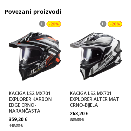
Povezani proizvodi
U
-20%
U
-20%
KACIGA LS2 MX701
KACIGA LS2 MX701
EXPLORER KARBON
EXPLORER ALTER MAT
EDGE CRNO-
CRNO-BIJELA
NARANČASTA
263,20
€
359,20
€
329,00
€
449,00
€