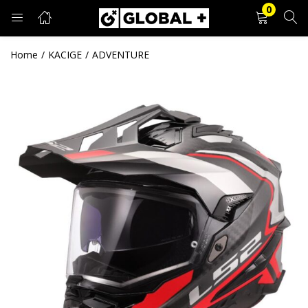
0
PRIJAVA
REGISTRACIJA
Home
KACIGE
ADVENTURE
Unesite svoje korisničko ime i lozinku.
Zapamti me
Prijava
Zaboravljena lozinka?