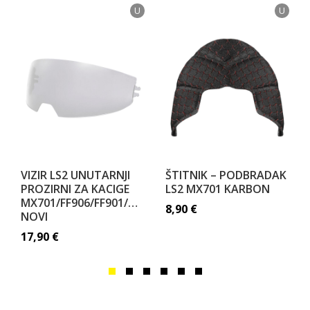
U
U
VIZIR LS2 UNUTARNJI
ŠTITNIK – PODBRADAK
PROZIRNI ZA KACIGE
LS2 MX701 KARBON
MX701/FF906/FF901/OF603
8,90
€
NOVI
17,90
€