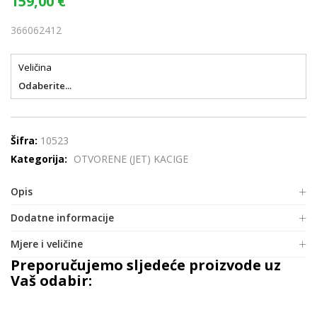
159,00
€
366062412
Veličina
Odaberite...
Šifra:
10523
Kategorija:
OTVORENE (JET) KACIGE
Opis
Dodatne informacije
Mjere i veličine
Preporučujemo sljedeće proizvode uz
Vaš odabir: