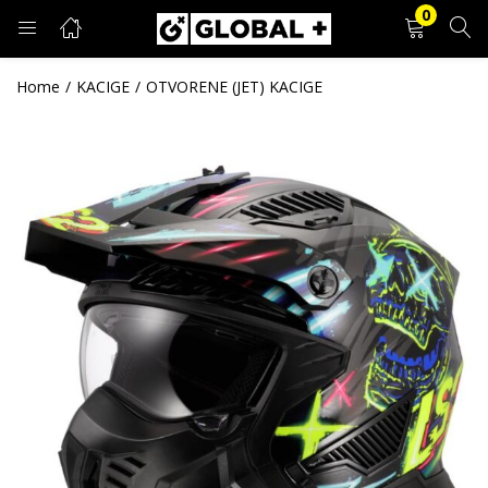
0
PRIJAVA
REGISTRACIJA
Home
KACIGE
OTVORENE (JET) KACIGE
Unesite svoje korisničko ime i lozinku.
Zapamti me
Prijava
Zaboravljena lozinka?