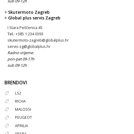
sub 09-12h
> Skutermoto Zagreb
> Global plus servis Zagreb
I Stara Peščenica 45
Tel.:
+385 1 234 0393
skutermoto-zagreb@globalplus.hr
servis-zg@globalplus.hr
Radno vrijeme:
pon-pet 09-17h
sub 09-12h
BRENDOVI
LS2
RICHA
MALOSSI
PEUGEOT
APRILIA
VESPA