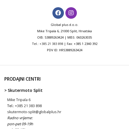
Global plus d.o.o.
Mike Tripala 6, 21000 Split, Hrvatska
OIB: 53889263424 | MBS: 060263035
Tel.:
+385 21 383 898
| Fax: +385 1 2340 392
PDV ID: HR53889263424
PRODAJNI CENTRI
> Skutermoto Split
Mike Tripala 6
Tel.:
+385 21 383 898
skutermoto-split@globalplus.hr
Radno vrijeme:
pon-pet 09-19h