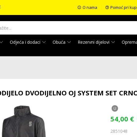
€
O nama
Pomoć pri kup
Odjeća i dodaci
Obuća
Rezervni dijelovi
Oprem
ODIJELO DVODIJELNO OJ SYSTEM SET CRN
U
54,00
€
2851048