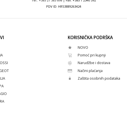
Tel.:
+385 21 383 898
| Fax: +385 1 2340 392
PDV ID: HR53889263424
VI
KORISNIČKA PODRŠKA
NOVO
HA
Pomoć pri kupnji
OSSI
Narudžbe i dostava
GEOT
Načini plaćanja
LIA
Zaštita osobnih podataka
PA
GGIO
ERA