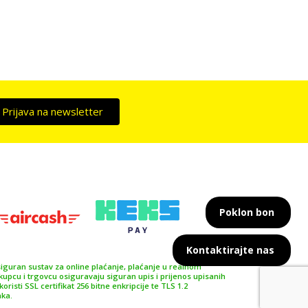
Prijava na newsletter
Poklon bon
Kontaktirajte nas
siguran sustav za online plaćanje, plaćanje u realnom
pcu i trgovcu osiguravaju siguran upis i prijenos upisanih
isti SSL certifikat 256 bitne enkripcije te TLS 1.2
aka.