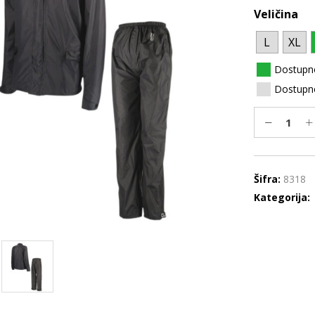
Veličina
L
XL
Dostupn
Dostupno
Šifra:
8318
Kategorija: