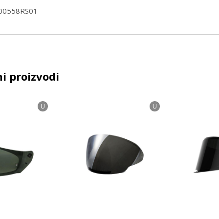
 800558RS01
i proizvodi
U
U