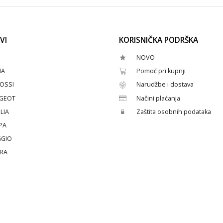
VI
KORISNIČKA PODRŠKA
NOVO
HA
Pomoć pri kupnji
OSSI
Narudžbe i dostava
GEOT
Načini plaćanja
LIA
Zaštita osobnih podataka
PA
GGIO
ERA