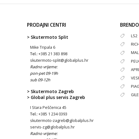
PRODAJNI CENTRI
BRENDO
LS2
> Skutermoto Split
RIC
Mike Tripala 6
MAL
Tel.:
+385 21 383 898
skutermoto-split@globalplus.hr
PEU
Radno vrijeme:
APRI
pon-pet 09-19h
VES
sub 09-12h
PIA
> Skutermoto Zagreb
GIL
> Global plus servis Zagreb
I Stara Peščenica 45
Tel.:
+385 1 234 0393
skutermoto-zagreb@globalplus.hr
servis-zg@globalplus.hr
Radno vrijeme: