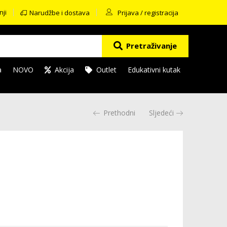
nji
Narudžbe i dostava
Prijava / registracija
Pretraživanje
a
NOVO
Akcija
Outlet
Edukativni kutak
Prethodni
Sljedeći