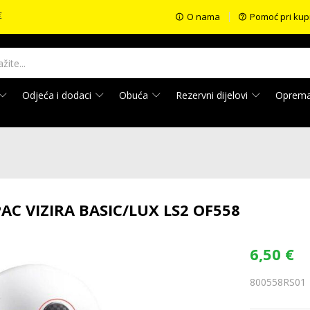
€
O nama
Pomoć pri kup
Odjeća i dodaci
Obuća
Rezervni dijelovi
Oprem
C VIZIRA BASIC/LUX LS2 OF558
6,50
€
800558RS01