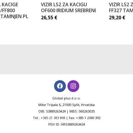
A KACIGE
VIZIR LS2 ZA KACIGU
VIZIR LS2
/FF800
OF600 IRIDIUM SREBRENI
FF327 TAM
TAMNJEN PL
26,55
€
29,20
€
Global plus d.o.o.
Mike Tripala 6, 21000 Split, Hrvatska
OIB: 53889263424 | MBS: 060263035
Tel.:
+385 21 383 898
| Fax: +385 1 2340 392
PDV ID: HR53889263424