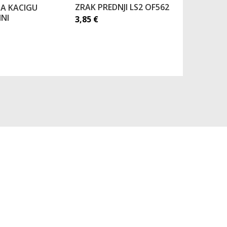
ZRAK PREDNJI LS2 OF562
 ZA KACIGU
VIZIR LS
NI
MX701 P
3,85
€
30,53
€