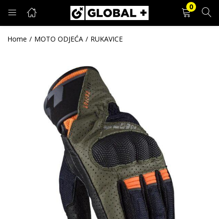
0
PRIJAVA
REGISTRACIJA
Home
MOTO ODJEĆA
RUKAVICE
Unesite svoje korisničko ime i lozinku.
Zapamti me
Prijava
Zaboravljena lozinka?