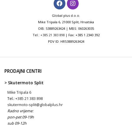
Global plus d.o.o.
Mike Tripala 6, 21000 Split, Hrvatska
OIB: 53889263424 | MBS: 060263035
Tel.:
+385 21 383 898
| Fax: +385 1 2340 392
PDV ID: HR53889263424
PRODAJNI CENTRI
> Skutermoto Split
Mike Tripala 6
Tel.:
+385 21 383 898
skutermoto-split@globalplus.hr
Radno vrijeme:
pon-pet 09-19h
sub 09-12h