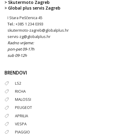
> Skutermoto Zagreb
> Global plus servis Zagreb
I Stara Peščenica 45
Tel.:
+385 1 234 0393
skutermoto-zagreb@globalplus.hr
servis-zg@globalplus.hr
Radno vrijeme:
pon-pet 09-17h
sub 09-12h
BRENDOVI
LS2
RICHA
MALOSSI
PEUGEOT
APRILIA
VESPA
PIAGGIO