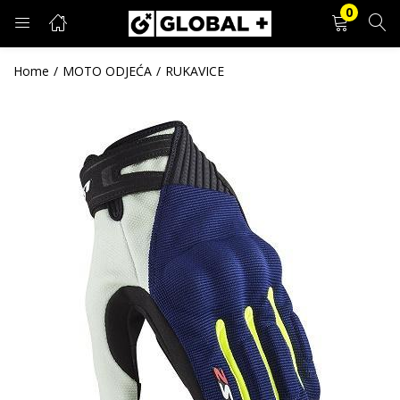
0
PRIJAVA
REGISTRACIJA
Home
MOTO ODJEĆA
RUKAVICE
Unesite svoje korisničko ime i lozinku.
Zapamti me
Prijava
Zaboravljena lozinka?