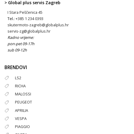
> Global plus servis Zagreb
I Stara Peščenica 45
Tel.:
+385 1 234 0393
skutermoto-zagreb@globalplus.hr
servis-zg@globalplus.hr
Radno vrijeme:
pon-pet 09-17h
sub 09-12h
BRENDOVI
LS2
RICHA
MALOSSI
PEUGEOT
APRILIA
VESPA
PIAGGIO