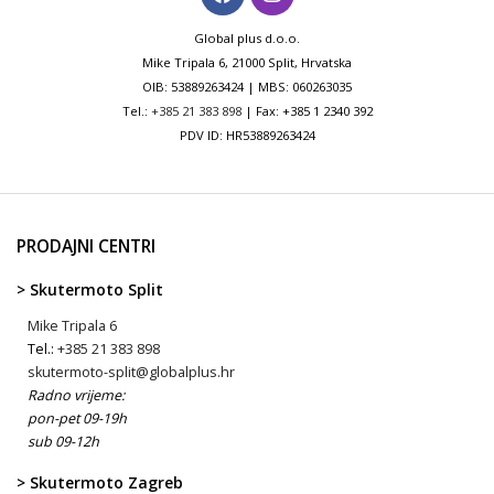
Global plus d.o.o.
Mike Tripala 6, 21000 Split, Hrvatska
OIB: 53889263424 | MBS: 060263035
Tel.:
+385 21 383 898
| Fax: +385 1 2340 392
PDV ID: HR53889263424
PRODAJNI CENTRI
> Skutermoto Split
Mike Tripala 6
Tel.:
+385 21 383 898
skutermoto-split@globalplus.hr
Radno vrijeme:
pon-pet 09-19h
sub 09-12h
> Skutermoto Zagreb