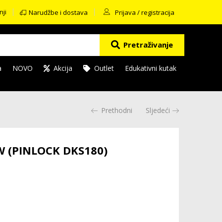
nji
Narudžbe i dostava
Prijava / registracija
Pretraživanje
a
NOVO
Akcija
Outlet
Edukativni kutak
Prethodni
Sljedeći
W (PINLOCK DKS180)