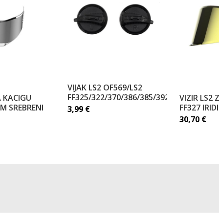
VIJAK LS2 OF569/LS2
FF325/322/370/386/385/392/396
A KACIGU
VIZIR LS2
UM SREBRENI
FF327 IRI
3,99
€
30,70
€