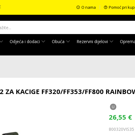
€
O nama
Pomoć pri kup
Odjeća i dodaci
Obuća
Rezervni dijelovi
Oprem
S2 ZA KACIGE FF320/FF353/FF800 RAINBO
U
26,55
€
800320VIS35