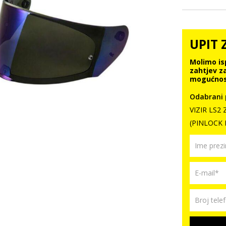
UPIT 
Molimo is
zahtjev z
mogućnos
Odabrani 
VIZIR LS2
(PINLOCK 