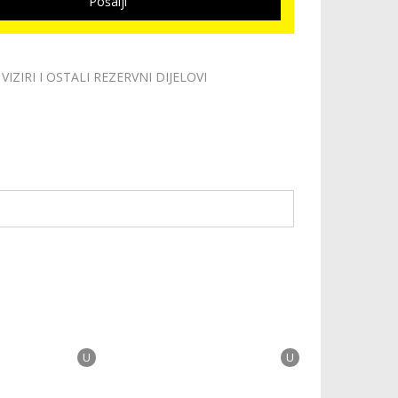
Pošalji
VIZIRI I OSTALI REZERVNI DIJELOVI
U
U