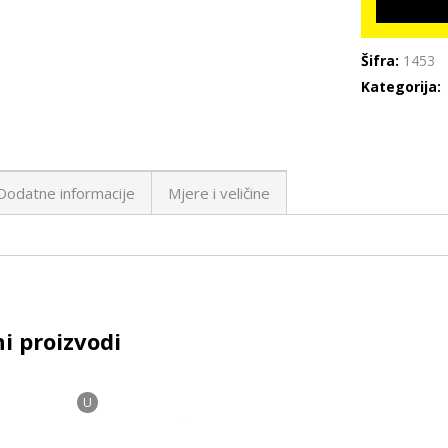
Šifra:
1453
Kategorija:
Dodatne informacije
Mjere i veličine
i proizvodi
U