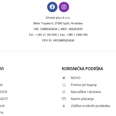
Global plus d.o.o.
Mike Tripala 6, 21000 Split, Hrvatska
OIB: 53889263424 | MBS: 060263035
Tel.:
+385 21 383 898
| Fax: +385 1 2340 392
PDV ID: HR53889263424
VI
KORISNIČKA PODRŠKA
NOVO
HA
Pomoć pri kupnji
OSSI
Narudžbe i dostava
GEOT
Načini plaćanja
LIA
Zaštita osobnih podataka
PA