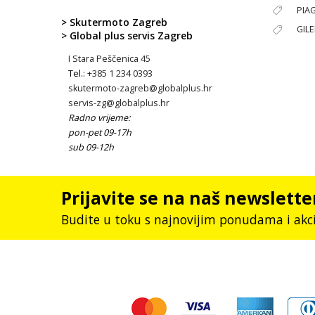
PIA
> Skutermoto Zagreb
GIL
> Global plus servis Zagreb
I Stara Peščenica 45
Tel.:
+385 1 234 0393
skutermoto-zagreb@globalplus.hr
servis-zg@globalplus.hr
Radno vrijeme:
pon-pet 09-17h
sub 09-12h
Prijavite se na naš newslette
Budite u toku s najnovijim ponudama i akc