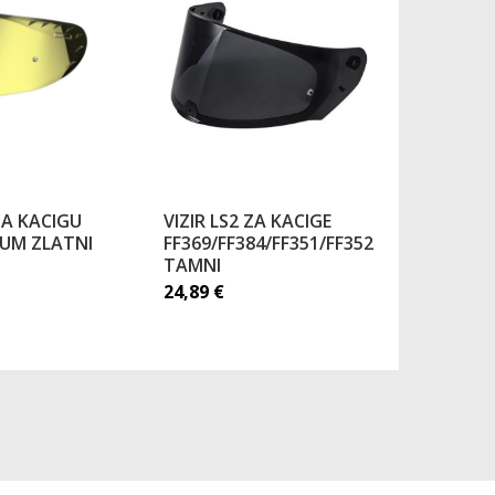
 ZA KACIGU
VIZIR LS2 ZA KACIGE
LEĆA PIN
DIUM ZLATNI
FF369/FF384/FF351/FF352
DKS136 Z
TAMNI
FF386
24,89
€
18,71
€
31,19
€