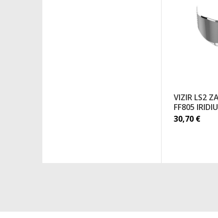
VIZIR LS2 Z
FF805 IRIDI
30,70
€