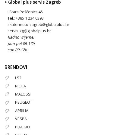
> Global plus servis Zagreb
I Stara Peščenica 45
Tel.:
+385 1 234 0393
skutermoto-zagreb@globalplus.hr
servis-zg@globalplus.hr
Radno vrijeme:
pon-pet 09-17h
sub 09-12h
BRENDOVI
LS2
RICHA
MALOSSI
PEUGEOT
APRILIA
VESPA
PIAGGIO