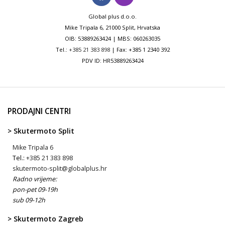
Global plus d.o.o.
Mike Tripala 6, 21000 Split, Hrvatska
OIB: 53889263424 | MBS: 060263035
Tel.:
+385 21 383 898
| Fax: +385 1 2340 392
PDV ID: HR53889263424
PRODAJNI CENTRI
> Skutermoto Split
Mike Tripala 6
Tel.:
+385 21 383 898
skutermoto-split@globalplus.hr
Radno vrijeme:
pon-pet 09-19h
sub 09-12h
> Skutermoto Zagreb