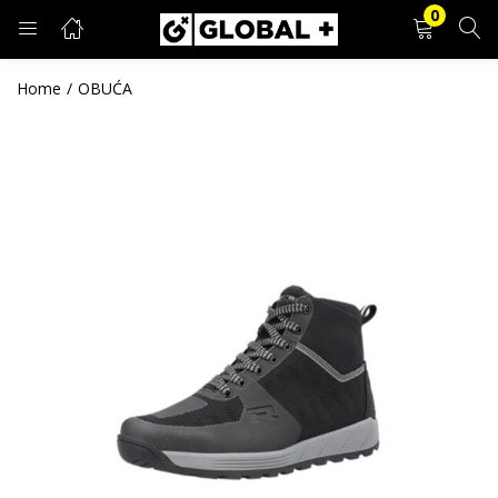
0
PRIJAVA
REGISTRACIJA
Home
OBUĆA
Unesite svoje korisničko ime i lozinku.
Zapamti me
Prijava
Zaboravljena lozinka?