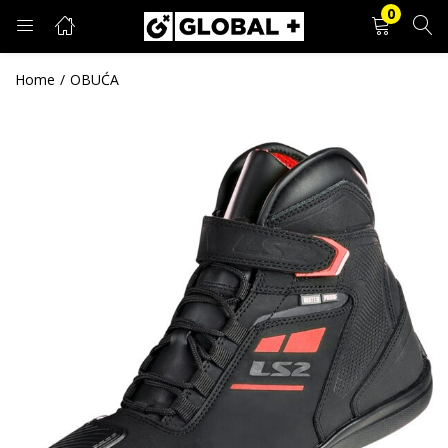
0
PRIJAVA
REGISTRACIJA
Home
OBUĆA
Unesite svoje korisničko ime i lozinku.
Zapamti me
Prijava
Zaboravljena lozinka?