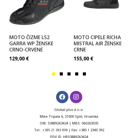
MOTO ČIZME LS2
MOTO CIPELE RICHA
GARRA WP ŽENSKE
MISTRAL AIR ŽENSKE
CRNO-CRVENE
CRNE
129,00
€
155,00
€
Global plus d.o.o.
Mike Tripala 6, 21000 Split, Hrvatska
OIB: 53889263424 | MBS: 060263035
Tel.:
+385 21 383 898
| Fax: +385 1 2340 392
PDV ID: HR53889263424