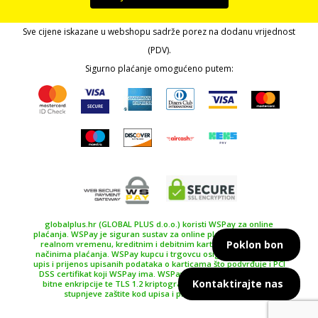
Sve cijene iskazane u webshopu sadrže porez na dodanu vrijednost
(PDV).
Sigurno plaćanje omogućeno putem:
globalplus.hr (GLOBAL PLUS d.o.o.) koristi WSPay za online
plaćanja. WSPay je siguran sustav za online plaćanje, plaćanje u
Poklon bon
realnom vremenu, kreditnim i debitnim karticama te drugim
načinima plaćanja. WSPay kupcu i trgovcu osiguravaju siguran
upis i prijenos upisanih podataka o karticama što podvrđuje i PCI
DSS certifikat koji WSPay ima. WSPay koristi SSL certifikat 256
Kontaktirajte nas
bitne enkripcije te TLS 1.2 kriptografski protokol kao najviše
stupnjeve zaštite kod upisa i prijenosa podataka.