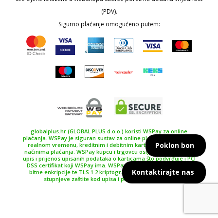
(PDV).
Sigurno plaćanje omogućeno putem:
globalplus.hr (GLOBAL PLUS d.o.o.) koristi WSPay za online
plaćanja. WSPay je siguran sustav za online plaćanje, plaćanje u
Poklon bon
realnom vremenu, kreditnim i debitnim karticama te drugim
načinima plaćanja. WSPay kupcu i trgovcu osiguravaju siguran
upis i prijenos upisanih podataka o karticama što podvrđuje i PCI
DSS certifikat koji WSPay ima. WSPay koristi SSL certifikat 256
Kontaktirajte nas
bitne enkripcije te TLS 1.2 kriptografski protokol kao najviše
stupnjeve zaštite kod upisa i prijenosa podataka.