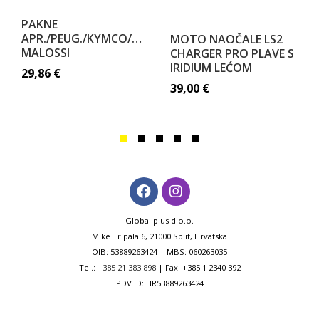
PAKNE
APR./PEUG./KYMCO/MALAG.
MOTO NAOČALE LS2
MALOSSI
CHARGER PRO PLAVE S
IRIDIUM LEĆOM
29,86
€
39,00
€
Global plus d.o.o.
Mike Tripala 6, 21000 Split, Hrvatska
OIB: 53889263424 | MBS: 060263035
Tel.:
+385 21 383 898
| Fax: +385 1 2340 392
PDV ID: HR53889263424