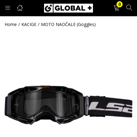
0
PRIJAVA
REGISTRACIJA
Home
KACIGE
MOTO NAOČALE (Goggles)
Unesite svoje korisničko ime i lozinku.
Zapamti me
Prijava
Zaboravljena lozinka?