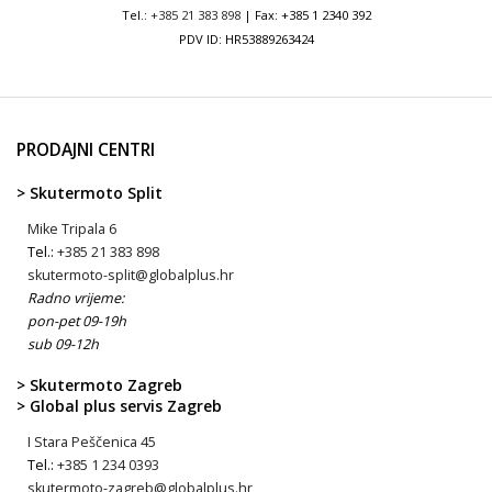
Tel.:
+385 21 383 898
| Fax: +385 1 2340 392
PDV ID: HR53889263424
PRODAJNI CENTRI
> Skutermoto Split
Mike Tripala 6
Tel.:
+385 21 383 898
skutermoto-split@globalplus.hr
Radno vrijeme:
pon-pet 09-19h
sub 09-12h
> Skutermoto Zagreb
> Global plus servis Zagreb
I Stara Peščenica 45
Tel.:
+385 1 234 0393
skutermoto-zagreb@globalplus.hr