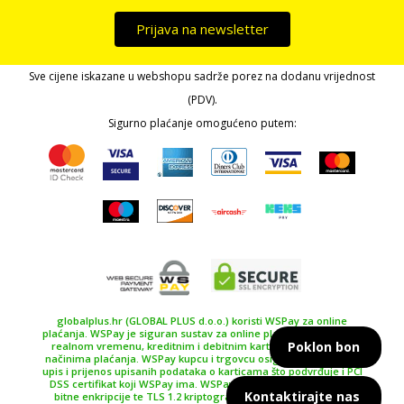
Prijava na newsletter
Sve cijene iskazane u webshopu sadrže porez na dodanu vrijednost
(PDV).
Sigurno plaćanje omogućeno putem:
globalplus.hr (GLOBAL PLUS d.o.o.) koristi WSPay za online
plaćanja. WSPay je siguran sustav za online plaćanje, plaćanje u
Poklon bon
realnom vremenu, kreditnim i debitnim karticama te drugim
načinima plaćanja. WSPay kupcu i trgovcu osiguravaju siguran
upis i prijenos upisanih podataka o karticama što podvrđuje i PCI
DSS certifikat koji WSPay ima. WSPay koristi SSL certifikat 256
Kontaktirajte nas
bitne enkripcije te TLS 1.2 kriptografski protokol kao najviše