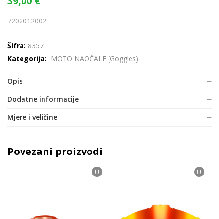
39,00
€
7202012002
Šifra:
8357
Kategorija:
MOTO NAOČALE (Goggles)
Opis
Dodatne informacije
Mjere i veličine
Povezani proizvodi
U
U