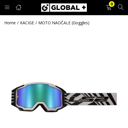
0
PRIJAVA
REGISTRACIJA
Home
KACIGE
MOTO NAOČALE (Goggles)
Unesite svoje korisničko ime i lozinku.
Zapamti me
Prijava
Zaboravljena lozinka?