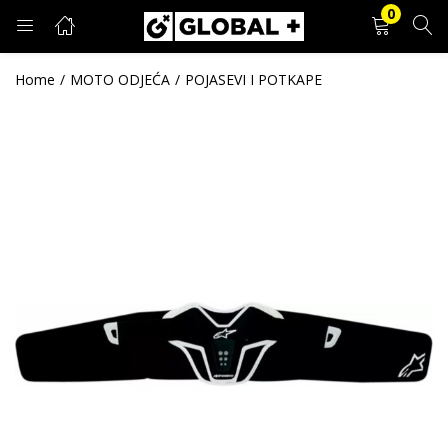
0
PRIJAVA
REGISTRACIJA
Home
MOTO ODJEĆA
POJASEVI I POTKAPE
Unesite svoje korisničko ime i lozinku.
Zapamti me
Prijava
Zaboravljena lozinka?