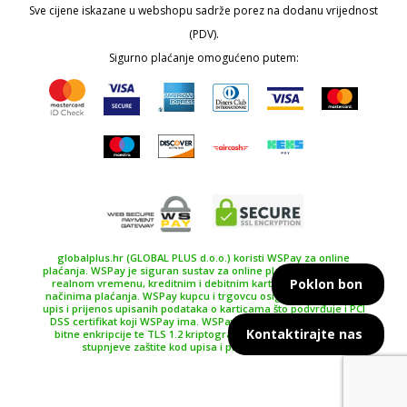
Sve cijene iskazane u webshopu sadrže porez na dodanu vrijednost
(PDV).
Sigurno plaćanje omogućeno putem:
globalplus.hr (GLOBAL PLUS d.o.o.) koristi WSPay za online
plaćanja. WSPay je siguran sustav za online plaćanje, plaćanje u
Poklon bon
realnom vremenu, kreditnim i debitnim karticama te drugim
načinima plaćanja. WSPay kupcu i trgovcu osiguravaju siguran
upis i prijenos upisanih podataka o karticama što podvrđuje i PCI
DSS certifikat koji WSPay ima. WSPay koristi SSL certifikat 256
Kontaktirajte nas
bitne enkripcije te TLS 1.2 kriptografski protokol kao najviše
stupnjeve zaštite kod upisa i prijenosa podataka.