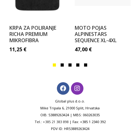
KRPA ZA POLIRANJE
MOTO POJAS
RICHA PREMIUM
ALPINESTARS
MIKROFIBRA
SEQUENCE XL-4XL
11,25
€
47,00
€
Global plus d.o.o.
Mike Tripala 6, 21000 Split, Hrvatska
OIB: 53889263424 | MBS: 060263035
Tel.:
+385 21 383 898
| Fax: +385 1 2340 392
PDV ID: HR53889263424