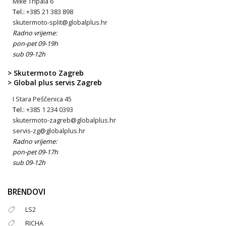
Mike Tripala 6
Tel.:
+385 21 383 898
skutermoto-split@globalplus.hr
Radno vrijeme:
pon-pet 09-19h
sub 09-12h
> Skutermoto Zagreb
> Global plus servis Zagreb
I Stara Peščenica 45
Tel.:
+385 1 234 0393
skutermoto-zagreb@globalplus.hr
servis-zg@globalplus.hr
Radno vrijeme:
pon-pet 09-17h
sub 09-12h
BRENDOVI
LS2
RICHA