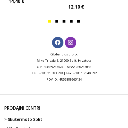
14,40
€
12,10
€
Global plus d.o.o.
Mike Tripala 6, 21000 Split, Hrvatska
OIB: 53889263424 | MBS: 060263035
Tel.:
+385 21 383 898
| Fax: +385 1 2340 392
PDV ID: HR53889263424
PRODAJNI CENTRI
> Skutermoto Split