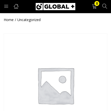
0
PRIJAVA
REGISTRACIJA
Home
Uncategorized
Unesite svoje korisničko ime i lozinku.
Zapamti me
Prijava
Zaboravljena lozinka?