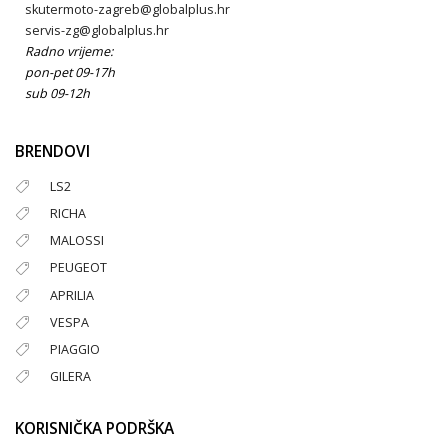
skutermoto-zagreb@globalplus.hr
servis-zg@globalplus.hr
Radno vrijeme:
pon-pet 09-17h
sub 09-12h
BRENDOVI
LS2
RICHA
MALOSSI
PEUGEOT
APRILIA
VESPA
PIAGGIO
GILERA
KORISNIČKA PODRŠKA