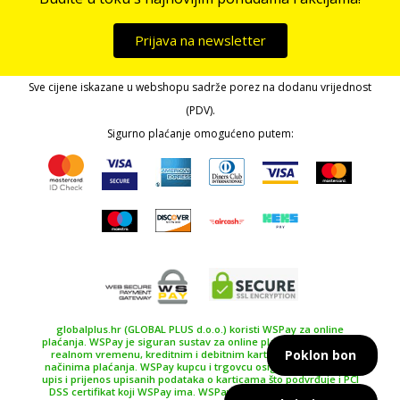
Prijava na newsletter
Sve cijene iskazane u webshopu sadrže porez na dodanu vrijednost
(PDV).
Sigurno plaćanje omogućeno putem:
globalplus.hr (GLOBAL PLUS d.o.o.) koristi WSPay za online
plaćanja. WSPay je siguran sustav za online plaćanje, plaćanje u
Poklon bon
realnom vremenu, kreditnim i debitnim karticama te drugim
načinima plaćanja. WSPay kupcu i trgovcu osiguravaju siguran
upis i prijenos upisanih podataka o karticama što podvrđuje i PCI
DSS certifikat koji WSPay ima. WSPay koristi SSL certifikat 256