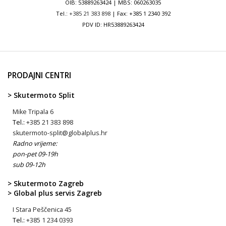
OIB: 53889263424 | MBS: 060263035
Tel.:
+385 21 383 898
| Fax: +385 1 2340 392
PDV ID: HR53889263424
PRODAJNI CENTRI
> Skutermoto Split
Mike Tripala 6
Tel.:
+385 21 383 898
skutermoto-split@globalplus.hr
Radno vrijeme:
pon-pet 09-19h
sub 09-12h
> Skutermoto Zagreb
> Global plus servis Zagreb
I Stara Peščenica 45
Tel.:
+385 1 234 0393