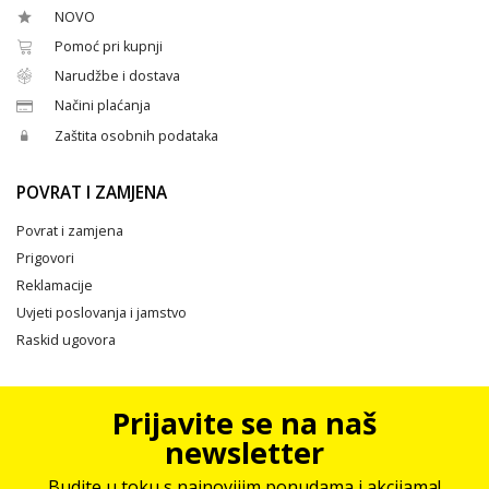
NOVO
Pomoć pri kupnji
Narudžbe i dostava
Načini plaćanja
Zaštita osobnih podataka
POVRAT I ZAMJENA
Povrat i zamjena
Prigovori
Reklamacije
Uvjeti poslovanja i jamstvo
Raskid ugovora
Prijavite se na naš
newsletter
Budite u toku s najnovijim ponudama i akcijama!