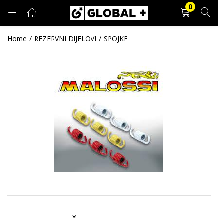
0
PRIJAVA
REGISTRACIJA
Home
REZERVNI DIJELOVI
SPOJKE
Unesite svoje korisničko ime i lozinku.
Zapamti me
Prijava
Zaboravljena lozinka?