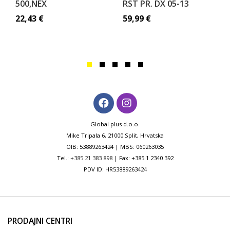
500,NEX
RST PR. DX 05-13
22,43
€
59,99
€
Global plus d.o.o.
Mike Tripala 6, 21000 Split, Hrvatska
OIB: 53889263424 | MBS: 060263035
Tel.:
+385 21 383 898
| Fax: +385 1 2340 392
PDV ID: HR53889263424
PRODAJNI CENTRI