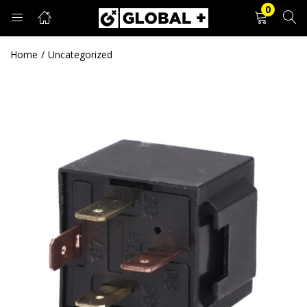
0
PRIJAVA
REGISTRACIJA
Home
Uncategorized
Unesite svoje korisničko ime i lozinku.
Zapamti me
Prijava
Zaboravljena lozinka?