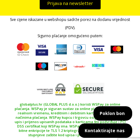
Prijava na newsletter
Sve cijene iskazane u webshopu sadrže porez na dodanu vrijednost
(PDV).
Sigurno plaćanje omogućeno putem:
globalplus.hr (GLOBAL PLUS d.o.o.) koristi WSPay za online
plaćanja. WSPay je siguran sustav za online plaćanje, plaćanje u
Poklon bon
realnom vremenu, kreditnim i debitnim karticama te drugim
načinima plaćanja. WSPay kupcu i trgovcu osiguravaju siguran
upis i prijenos upisanih podataka o karticama što podvrđuje i PCI
DSS certifikat koji WSPay ima. WSPay koristi SSL certifikat 256
Kontaktirajte nas
bitne enkripcije te TLS 1.2 kriptografski protokol kao najviše
stupnjeve zaštite kod upisa i prijenosa podataka.