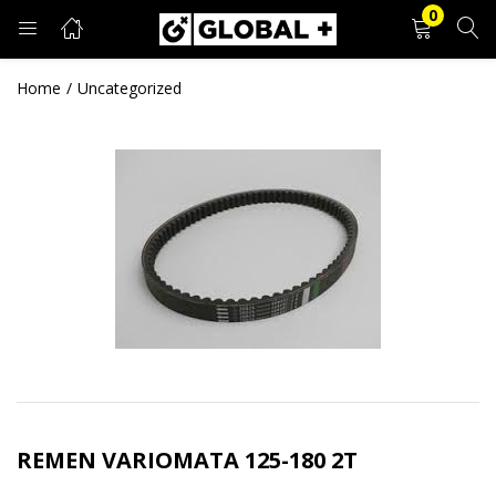
0
PRIJAVA
REGISTRACIJA
Home
Uncategorized
Unesite svoje korisničko ime i lozinku.
Zapamti me
Prijava
Zaboravljena lozinka?
REMEN VARIOMATA 125-180 2T