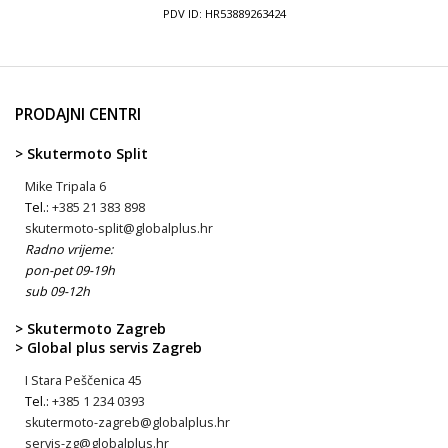
PDV ID: HR53889263424
PRODAJNI CENTRI
> Skutermoto Split
Mike Tripala 6
Tel.:
+385 21 383 898
skutermoto-split@globalplus.hr
Radno vrijeme:
pon-pet 09-19h
sub 09-12h
> Skutermoto Zagreb
> Global plus servis Zagreb
I Stara Peščenica 45
Tel.:
+385 1 234 0393
skutermoto-zagreb@globalplus.hr
servis-zg@globalplus.hr