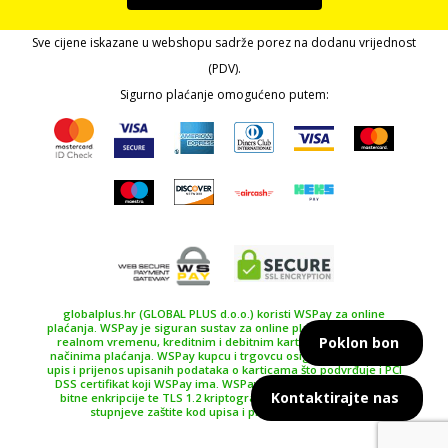
Sve cijene iskazane u webshopu sadrže porez na dodanu vrijednost
(PDV).
Sigurno plaćanje omogućeno putem:
globalplus.hr (GLOBAL PLUS d.o.o.) koristi WSPay za online
plaćanja. WSPay je siguran sustav za online plaćanje, plaćanje u
Poklon bon
realnom vremenu, kreditnim i debitnim karticama te drugim
načinima plaćanja. WSPay kupcu i trgovcu osiguravaju siguran
upis i prijenos upisanih podataka o karticama što podvrđuje i PCI
DSS certifikat koji WSPay ima. WSPay koristi SSL certifikat 256
Kontaktirajte nas
bitne enkripcije te TLS 1.2 kriptografski protokol kao najviše
stupnjeve zaštite kod upisa i prijenosa podataka.