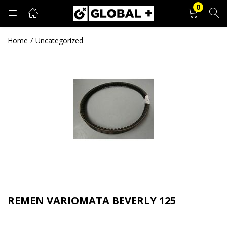
0
PRIJAVA
REGISTRACIJA
Home
Uncategorized
Unesite svoje korisničko ime i lozinku.
Zapamti me
Prijava
Zaboravljena lozinka?
REMEN VARIOMATA BEVERLY 125