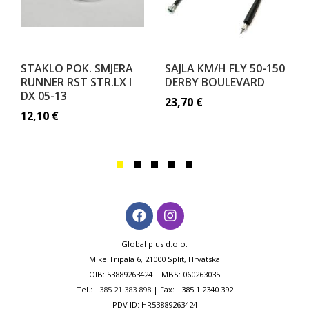
STAKLO POK. SMJERA
SAJLA KM/H FLY 50-150
RUNNER RST STR.LX I
DERBY BOULEVARD
DX 05-13
23,70
€
12,10
€
Global plus d.o.o.
Mike Tripala 6, 21000 Split, Hrvatska
OIB: 53889263424 | MBS: 060263035
Tel.:
+385 21 383 898
| Fax: +385 1 2340 392
PDV ID: HR53889263424