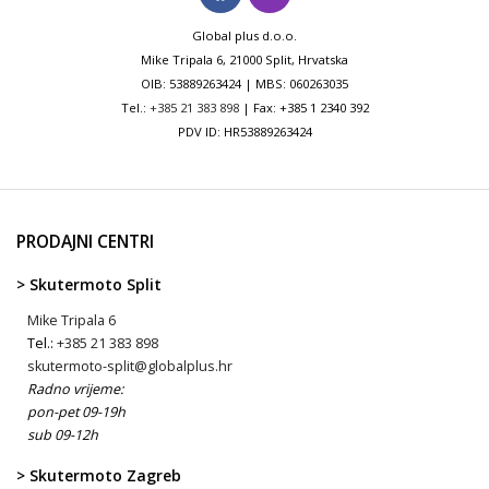
Global plus d.o.o.
Mike Tripala 6, 21000 Split, Hrvatska
OIB: 53889263424 | MBS: 060263035
Tel.:
+385 21 383 898
| Fax: +385 1 2340 392
PDV ID: HR53889263424
PRODAJNI CENTRI
> Skutermoto Split
Mike Tripala 6
Tel.:
+385 21 383 898
skutermoto-split@globalplus.hr
Radno vrijeme:
pon-pet 09-19h
sub 09-12h
> Skutermoto Zagreb