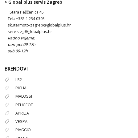
> Global plus servis Zagreb
I Stara Peščenica 45
Tel.:
+385 1 234 0393
skutermoto-zagreb@globalplus.hr
servis-zg@globalplus.hr
Radno vrijeme:
pon-pet 09-17h
sub 09-12h
BRENDOVI
LS2
RICHA
MALOSSI
PEUGEOT
APRILIA
VESPA
PIAGGIO