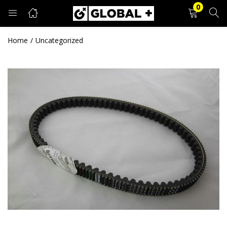
0
PRIJAVA
REGISTRACIJA
Home
Uncategorized
Unesite svoje korisničko ime i lozinku.
Zapamti me
Prijava
Zaboravljena lozinka?