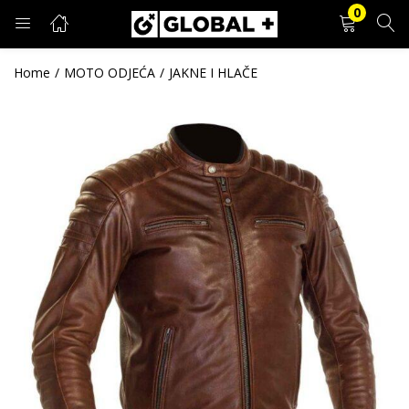
0
PRIJAVA
REGISTRACIJA
Home
MOTO ODJEĆA
JAKNE I HLAČE
Unesite svoje korisničko ime i lozinku.
Zapamti me
Prijava
Zaboravljena lozinka?