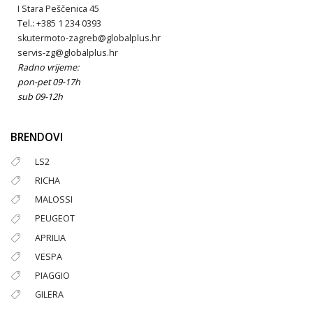
I Stara Peščenica 45
Tel.:
+385 1 234 0393
skutermoto-zagreb@globalplus.hr
servis-zg@globalplus.hr
Radno vrijeme:
pon-pet 09-17h
sub 09-12h
BRENDOVI
LS2
RICHA
MALOSSI
PEUGEOT
APRILIA
VESPA
PIAGGIO
GILERA