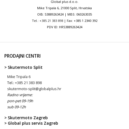
Global plus d.o.o.
Mike Tripala 6, 21000 Split, Hrvatska
OIB: 53889263424 | MBS: 060263035
Tel.:
+385 21 383 898
| Fax: +385 1 2340 392
PDV ID: HR53889263424
PRODAJNI CENTRI
> Skutermoto Split
Mike Tripala 6
Tel.:
+385 21 383 898
skutermoto-split@globalplus.hr
Radno vrijeme:
pon-pet 09-19h
sub 09-12h
> Skutermoto Zagreb
> Global plus servis Zagreb