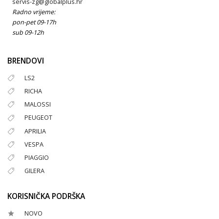
servis-zg@globalplus.hr
Radno vrijeme:
pon-pet 09-17h
sub 09-12h
BRENDOVI
LS2
RICHA
MALOSSI
PEUGEOT
APRILIA
VESPA
PIAGGIO
GILERA
KORISNIČKA PODRŠKA
NOVO