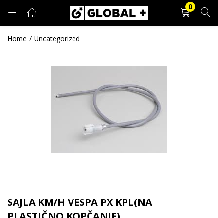
0
PRIJAVA
REGISTRACIJA
Home
Uncategorized
Unesite svoje korisničko ime i lozinku.
Zapamti me
Prijava
Zaboravljena lozinka?
SAJLA KM/H VESPA PX KPL(NA
PLASTIČNO KOPČANJE)