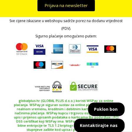
Prijava na newsletter
Sve cijene iskazane u webshopu sadrže porez na dodanu vrijednost
(PDV).
Sigurno plaćanje omogućeno putem:
globalplus.hr (GLOBAL PLUS d.o.o.) koristi WSPay za online
plaćanja. WSPay je siguran sustav za online plaćanje, plaćanje u
Poklon bon
realnom vremenu, kreditnim i debitnim karticama te drugim
načinima plaćanja. WSPay kupcu i trgovcu osiguravaju siguran
upis i prijenos upisanih podataka o karticama što podvrđuje i PCI
DSS certifikat koji WSPay ima. WSPay koristi SSL certifikat 256
Kontaktirajte nas
bitne enkripcije te TLS 1.2 kriptografski protokol kao najviše
stupnjeve zaštite kod upisa i prijenosa podataka.