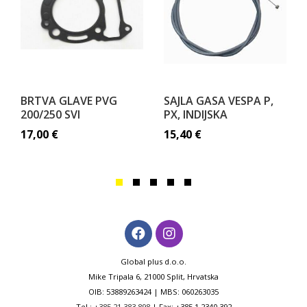
BRTVA GLAVE PVG
SAJLA GASA VESPA P,
200/250 SVI
PX, INDIJSKA
17,00
€
15,40
€
Global plus d.o.o.
Mike Tripala 6, 21000 Split, Hrvatska
OIB: 53889263424 | MBS: 060263035
Tel.:
+385 21 383 898
| Fax: +385 1 2340 392