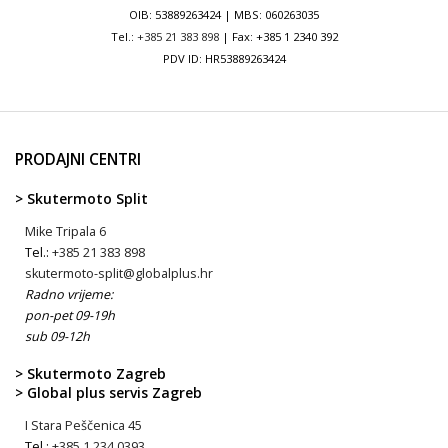
OIB: 53889263424 | MBS: 060263035
Tel.:
+385 21 383 898
| Fax: +385 1 2340 392
PDV ID: HR53889263424
PRODAJNI CENTRI
> Skutermoto Split
Mike Tripala 6
Tel.:
+385 21 383 898
skutermoto-split@globalplus.hr
Radno vrijeme:
pon-pet 09-19h
sub 09-12h
> Skutermoto Zagreb
> Global plus servis Zagreb
I Stara Peščenica 45
Tel.:
+385 1 234 0393