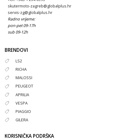
skutermoto-zagreb@globalplus.hr
servis-zg@globalplus.hr
Radno vrijeme:
pon-pet 09-17h
sub 09-12h
BRENDOVI
LS2
RICHA
MALOSSI
PEUGEOT
APRILIA
VESPA
PIAGGIO
GILERA
KORISNIČKA PODRŠKA