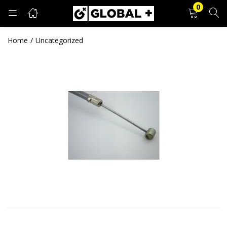
0
PRIJAVA
REGISTRACIJA
Home
Uncategorized
Unesite svoje korisničko ime i lozinku.
Zapamti me
Prijava
Zaboravljena lozinka?