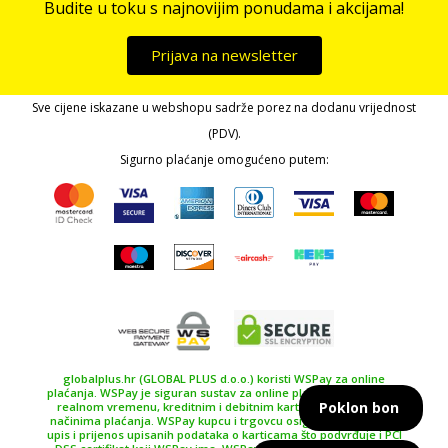
Budite u toku s najnovijim ponudama i akcijama!
Prijava na newsletter
Sve cijene iskazane u webshopu sadrže porez na dodanu vrijednost
(PDV).
Sigurno plaćanje omogućeno putem:
globalplus.hr (GLOBAL PLUS d.o.o.) koristi WSPay za online
plaćanja. WSPay je siguran sustav za online plaćanje, plaćanje u
Poklon bon
realnom vremenu, kreditnim i debitnim karticama te drugim
načinima plaćanja. WSPay kupcu i trgovcu osiguravaju siguran
upis i prijenos upisanih podataka o karticama što podvrđuje i PCI