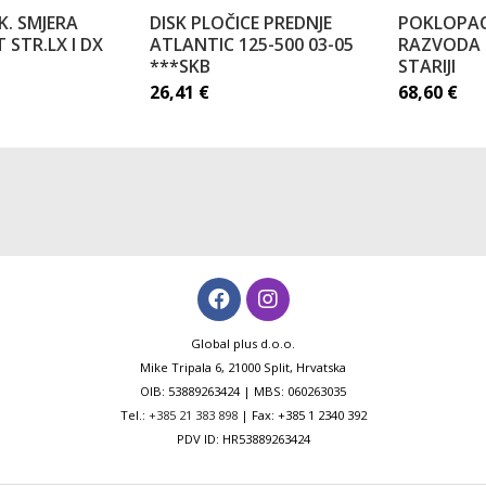
. SMJERA
DISK PLOČICE PREDNJE
POKLOPAC
 STR.LX I DX
ATLANTIC 125-500 03-05
RAZVODA 
***SKB
STARIJI
26,41
€
68,60
€
Global plus d.o.o.
Mike Tripala 6, 21000 Split, Hrvatska
OIB: 53889263424 | MBS: 060263035
Tel.:
+385 21 383 898
| Fax: +385 1 2340 392
PDV ID: HR53889263424