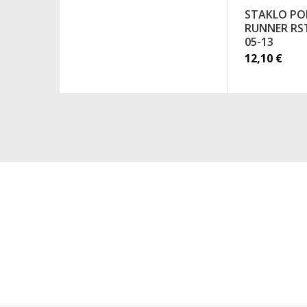
STAKLO POK
RUNNER RST
05-13
12,10
€