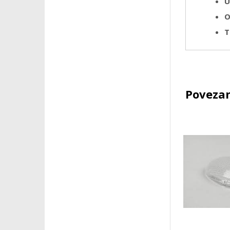
U
O
T
Povezan