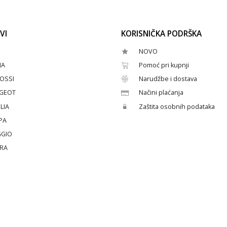
VI
KORISNIČKA PODRŠKA
NOVO
HA
Pomoć pri kupnji
OSSI
Narudžbe i dostava
GEOT
Načini plaćanja
LIA
Zaštita osobnih podataka
PA
GGIO
ERA