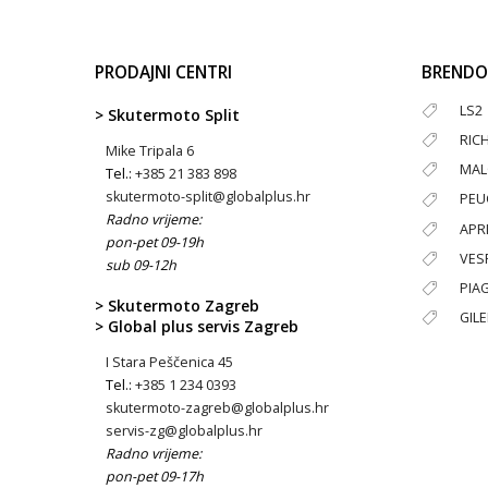
PRODAJNI CENTRI
BRENDO
LS2
> Skutermoto Split
RIC
Mike Tripala 6
MAL
Tel.:
+385 21 383 898
skutermoto-split@globalplus.hr
PEU
Radno vrijeme:
APRI
pon-pet 09-19h
VES
sub 09-12h
PIA
> Skutermoto Zagreb
GIL
> Global plus servis Zagreb
I Stara Peščenica 45
Tel.:
+385 1 234 0393
skutermoto-zagreb@globalplus.hr
servis-zg@globalplus.hr
Radno vrijeme:
pon-pet 09-17h