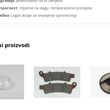
gradnja
: Jednostavna i brza zamjena
tpornost
: Otporne na vlagu i temperaturne promjene
ežina
: Lagan dizajn za smanjenje opterećenja
i proizvodi