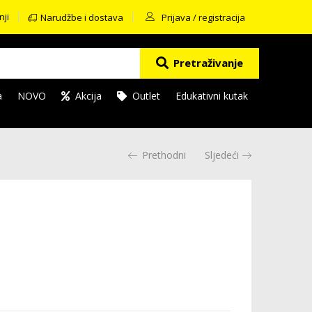
nji
Narudžbe i dostava
Prijava / registracija
Pretraživanje
a
NOVO
Akcija
Outlet
Edukativni kutak
Prethodni
Sljedeći