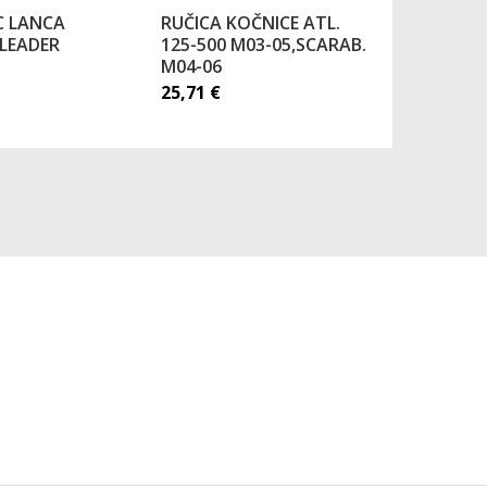
 LANCA
RUČICA KOČNICE ATL.
PRSTENOV
LEADER
125-500 M03-05,SCARAB.
3KOM
M04-06
61,00
€
25,71
€