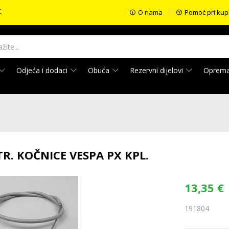
€
O nama
Pomoć pri kup
Odjeća i dodaci
Obuća
Rezervni dijelovi
Oprem
TR. KOČNICE VESPA PX KPL.
13,35
€
191804