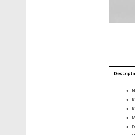
Descripti
N
K
K
M
D