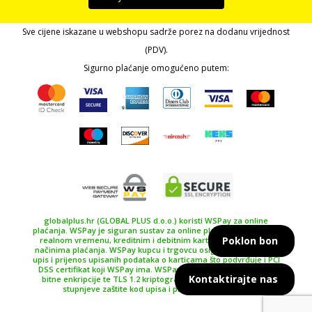
Sve cijene iskazane u webshopu sadrže porez na dodanu vrijednost
(PDV).
Sigurno plaćanje omogućeno putem:
globalplus.hr (GLOBAL PLUS d.o.o.) koristi WSPay za online
plaćanja. WSPay je siguran sustav za online plaćanje, plaćanje u
Poklon bon
realnom vremenu, kreditnim i debitnim karticama te drugim
načinima plaćanja. WSPay kupcu i trgovcu osiguravaju siguran
upis i prijenos upisanih podataka o karticama što podvrđuje i PCI
DSS certifikat koji WSPay ima. WSPay koristi SSL certifikat 256
Kontaktirajte nas
bitne enkripcije te TLS 1.2 kriptografski protokol kao najviše
stupnjeve zaštite kod upisa i prijenosa podataka.