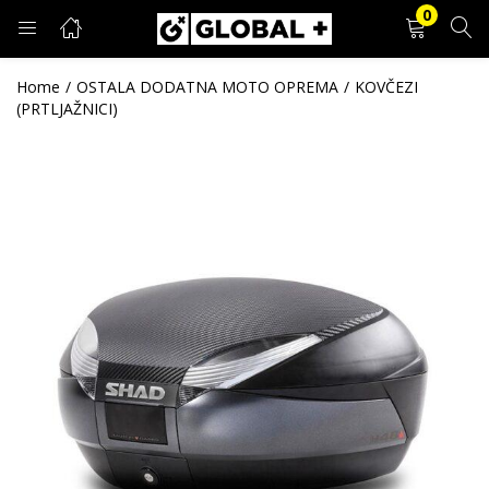
0
PRIJAVA
REGISTRACIJA
Home
OSTALA DODATNA MOTO OPREMA
KOVČEZI
(PRTLJAŽNICI)
Unesite svoje korisničko ime i lozinku.
Zapamti me
Prijava
Zaboravljena lozinka?