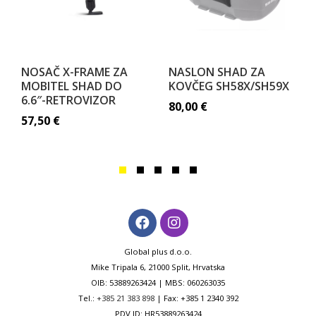
NOSAČ X-FRAME ZA
NASLON SHAD ZA
MOBITEL SHAD DO
KOVČEG SH58X/SH59X
6.6″-RETROVIZOR
80,00
€
57,50
€
Global plus d.o.o.
Mike Tripala 6, 21000 Split, Hrvatska
OIB: 53889263424 | MBS: 060263035
Tel.:
+385 21 383 898
| Fax: +385 1 2340 392
PDV ID: HR53889263424