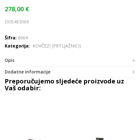
278,00
€
D0B48306R
Šifra:
6664
Kategorija:
KOVČEZI (PRTLJAŽNICI)
Opis
Dodatne informacije
Preporučujemo sljedeće proizvode uz
Vaš odabir: