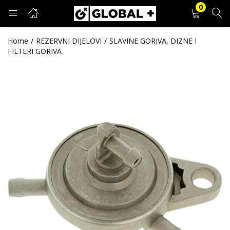
0
PRIJAVA
REGISTRACIJA
Home
REZERVNI DIJELOVI
SLAVINE GORIVA, DIZNE I
FILTERI GORIVA
Unesite svoje korisničko ime i lozinku.
Zapamti me
Prijava
Zaboravljena lozinka?