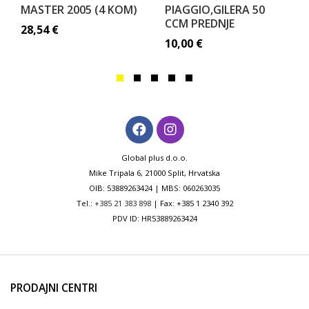
MASTER 2005 (4 KOM)
PIAGGIO,GILERA 50
CCM PREDNJE
28,54
€
10,00
€
Global plus d.o.o.
Mike Tripala 6, 21000 Split, Hrvatska
OIB: 53889263424 | MBS: 060263035
Tel.:
+385 21 383 898
| Fax: +385 1 2340 392
PDV ID: HR53889263424
PRODAJNI CENTRI