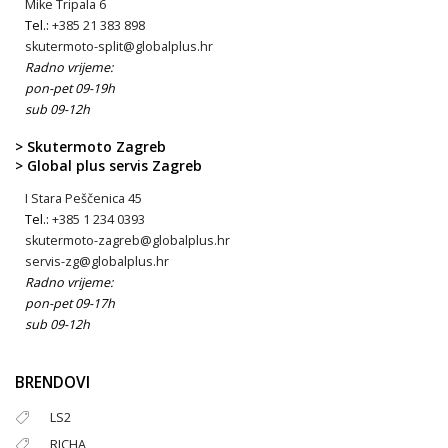
Mike Tripala 6
Tel.:
+385 21 383 898
skutermoto-split@globalplus.hr
Radno vrijeme:
pon-pet 09-19h
sub 09-12h
> Skutermoto Zagreb
> Global plus servis Zagreb
I Stara Peščenica 45
Tel.:
+385 1 234 0393
skutermoto-zagreb@globalplus.hr
servis-zg@globalplus.hr
Radno vrijeme:
pon-pet 09-17h
sub 09-12h
BRENDOVI
LS2
RICHA