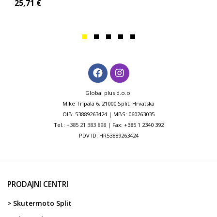
25,71
€
Global plus d.o.o.
Mike Tripala 6, 21000 Split, Hrvatska
OIB: 53889263424 | MBS: 060263035
Tel.:
+385 21 383 898
| Fax: +385 1 2340 392
PDV ID: HR53889263424
PRODAJNI CENTRI
> Skutermoto Split