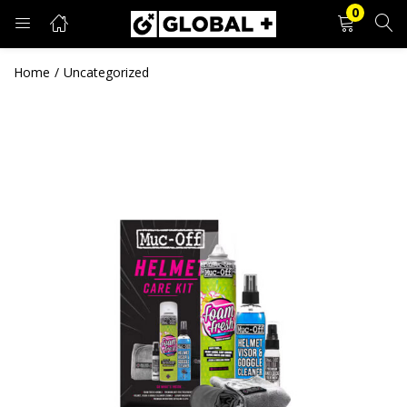
0
PRIJAVA
REGISTRACIJA
Home
Uncategorized
Unesite svoje korisničko ime i lozinku.
Zapamti me
Prijava
Zaboravljena lozinka?