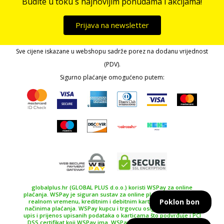
Budite u toku s najnovijim ponudama i akcijama!
Prijava na newsletter
Sve cijene iskazane u webshopu sadrže porez na dodanu vrijednost
(PDV).
Sigurno plaćanje omogućeno putem:
globalplus.hr (GLOBAL PLUS d.o.o.) koristi WSPay za online
plaćanja. WSPay je siguran sustav za online plaćanje, plaćanje u
Poklon bon
realnom vremenu, kreditnim i debitnim karticama te drugim
načinima plaćanja. WSPay kupcu i trgovcu osiguravaju siguran
upis i prijenos upisanih podataka o karticama što podvrđuje i PCI
DSS certifikat koji WSPay ima. WSPay koristi SSL certifikat 256