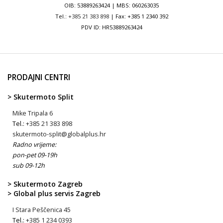
OIB: 53889263424 | MBS: 060263035
Tel.:
+385 21 383 898
| Fax: +385 1 2340 392
PDV ID: HR53889263424
PRODAJNI CENTRI
> Skutermoto Split
Mike Tripala 6
Tel.:
+385 21 383 898
skutermoto-split@globalplus.hr
Radno vrijeme:
pon-pet 09-19h
sub 09-12h
> Skutermoto Zagreb
> Global plus servis Zagreb
I Stara Peščenica 45
Tel.:
+385 1 234 0393