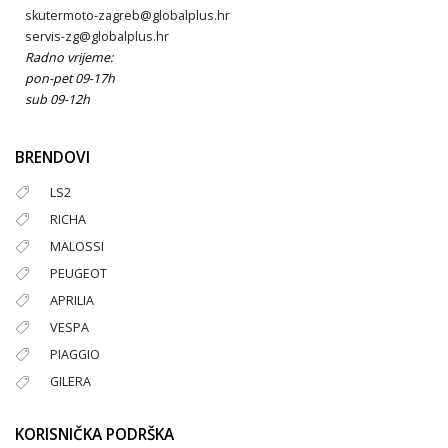
skutermoto-zagreb@globalplus.hr
servis-zg@globalplus.hr
Radno vrijeme:
pon-pet 09-17h
sub 09-12h
BRENDOVI
LS2
RICHA
MALOSSI
PEUGEOT
APRILIA
VESPA
PIAGGIO
GILERA
KORISNIČKA PODRŠKA