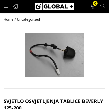
0
PRIJAVA
REGISTRACIJA
Home
Uncategorized
Unesite svoje korisničko ime i lozinku.
Zapamti me
Prijava
Zaboravljena lozinka?
SVJETLO OSVJETLJENJA TABLICE BEVERLY
125-200