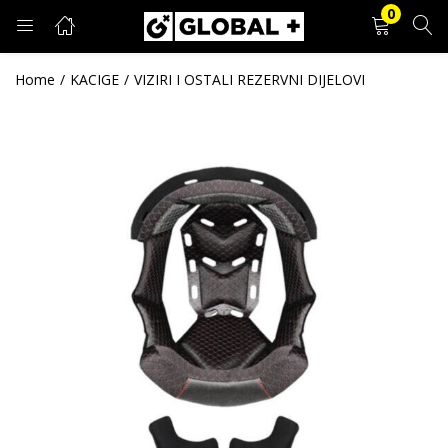
0
PRIJAVA
REGISTRACIJA
Home
KACIGE
VIZIRI I OSTALI REZERVNI DIJELOVI
Unesite svoje korisničko ime i lozinku.
Zapamti me
Prijava
Zaboravljena lozinka?