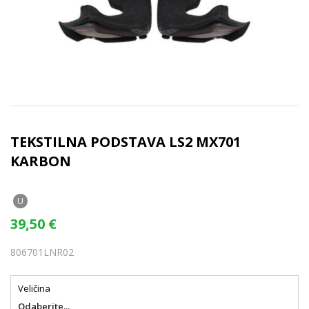
TEKSTILNA PODSTAVA LS2 MX701
KARBON
U
39,50
€
806701LNR02
Veličina
Odaberite...