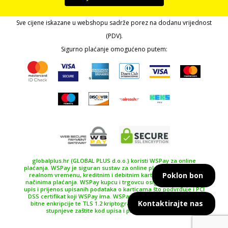
Sve cijene iskazane u webshopu sadrže porez na dodanu vrijednost
(PDV).
Sigurno plaćanje omogućeno putem:
globalplus.hr (GLOBAL PLUS d.o.o.) koristi WSPay za online
plaćanja. WSPay je siguran sustav za online plaćanje, plaćanje u
Poklon bon
realnom vremenu, kreditnim i debitnim karticama te drugim
načinima plaćanja. WSPay kupcu i trgovcu osiguravaju siguran
upis i prijenos upisanih podataka o karticama što podvrđuje i PCI
DSS certifikat koji WSPay ima. WSPay koristi SSL certifikat 256
Kontaktirajte nas
bitne enkripcije te TLS 1.2 kriptografski protokol kao najviše
stupnjeve zaštite kod upisa i prijenosa podataka.