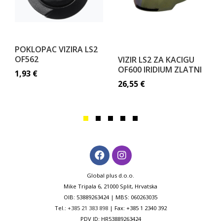
POKLOPAC VIZIRA LS2
OF562
VIZIR LS2 ZA KACIGU
OF600 IRIDIUM ZLATNI
1,93
€
26,55
€
Global plus d.o.o.
Mike Tripala 6, 21000 Split, Hrvatska
OIB: 53889263424 | MBS: 060263035
Tel.:
+385 21 383 898
| Fax: +385 1 2340 392
PDV ID: HR53889263424