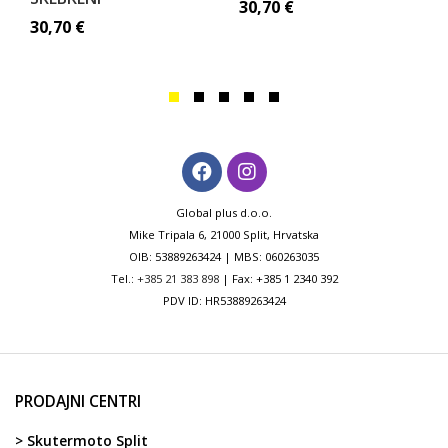
30,70
€
30,70
€
Global plus d.o.o.
Mike Tripala 6, 21000 Split, Hrvatska
OIB: 53889263424 | MBS: 060263035
Tel.:
+385 21 383 898
| Fax: +385 1 2340 392
PDV ID: HR53889263424
PRODAJNI CENTRI
> Skutermoto Split