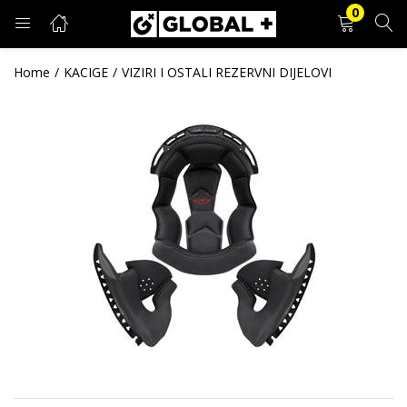
0
PRIJAVA
REGISTRACIJA
Home
KACIGE
VIZIRI I OSTALI REZERVNI DIJELOVI
Unesite svoje korisničko ime i lozinku.
Zapamti me
Prijava
Zaboravljena lozinka?