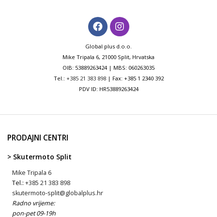
Global plus d.o.o.
Mike Tripala 6, 21000 Split, Hrvatska
OIB: 53889263424 | MBS: 060263035
Tel.:
+385 21 383 898
| Fax: +385 1 2340 392
PDV ID: HR53889263424
PRODAJNI CENTRI
> Skutermoto Split
Mike Tripala 6
Tel.:
+385 21 383 898
skutermoto-split@globalplus.hr
Radno vrijeme:
pon-pet 09-19h