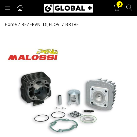
0
PRIJAVA
REGISTRACIJA
Home
REZERVNI DIJELOVI
BRTVE
Unesite svoje korisničko ime i lozinku.
Zapamti me
Prijava
Zaboravljena lozinka?