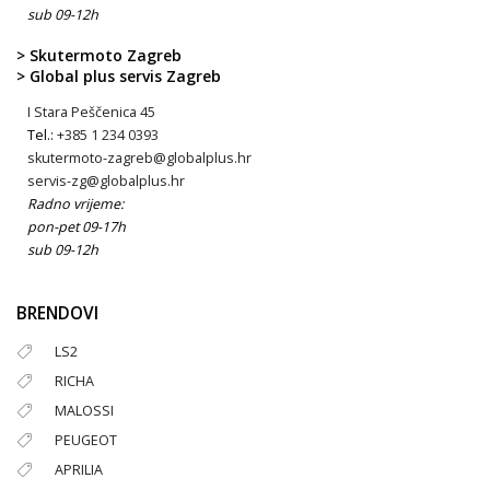
sub 09-12h
> Skutermoto Zagreb
> Global plus servis Zagreb
I Stara Peščenica 45
Tel.:
+385 1 234 0393
skutermoto-zagreb@globalplus.hr
servis-zg@globalplus.hr
Radno vrijeme:
pon-pet 09-17h
sub 09-12h
BRENDOVI
LS2
RICHA
MALOSSI
PEUGEOT
APRILIA