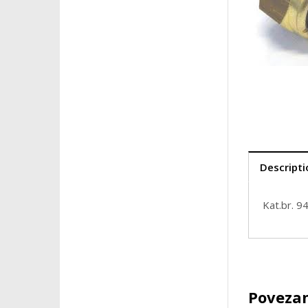
Descripti
Kat.br. 9
Povezan