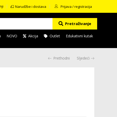
nji
Narudžbe i dostava
Prijava / registracija
Pretraživanje
a
NOVO
Akcija
Outlet
Edukativni kutak
Prethodni
Sljedeći