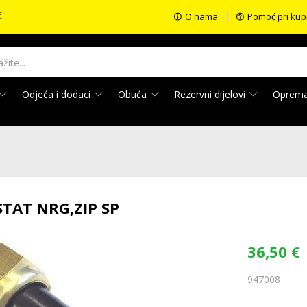
€
O nama
Pomoć pri kup
Odjeća i dodaci
Obuća
Rezervni dijelovi
Oprem
TAT NRG,ZIP SP
36,50
€
947008