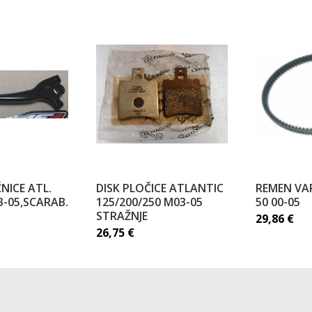
NICE ATL.
DISK PLOČICE ATLANTIC
REMEN VA
3-05,SCARAB.
125/200/250 M03-05
50 00-05
STRAŽNJE
29,86
€
26,75
€