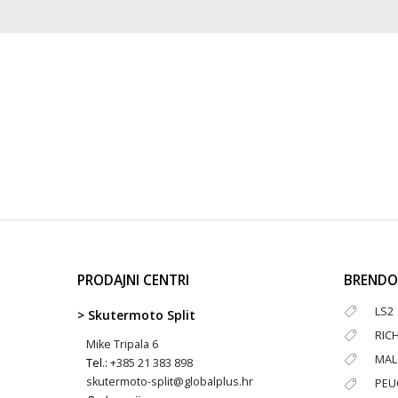
PRODAJNI CENTRI
BRENDO
LS2
> Skutermoto Split
RIC
Mike Tripala 6
MAL
Tel.:
+385 21 383 898
skutermoto-split@globalplus.hr
PEU