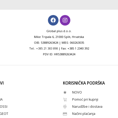
Global plus d.o.o.
Mike Tripala 6, 21000 Split, Hrvatska
OIB: 53889263424 | MBS: 060263035
Tel.:
+385 21 383 898
| Fax: +385 1 2340 392
PDV ID: HR53889263424
VI
KORISNIČKA PODRŠKA
NOVO
HA
Pomoć pri kupnji
OSSI
Narudžbe i dostava
GEOT
Načini plaćanja