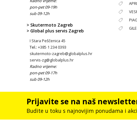
Radno vrijeme:
APRI
pon-pet 09-19h
VES
sub 09-12h
PIA
> Skutermoto Zagreb
GIL
> Global plus servis Zagreb
I Stara Peščenica 45
Tel.:
+385 1 234 0393
skutermoto-zagreb@globalplus.hr
servis-zg@globalplus.hr
Radno vrijeme:
pon-pet 09-17h
sub 09-12h
Prijavite se na naš newslette
Budite u toku s najnovijim ponudama i akc