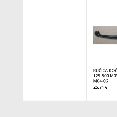
RUČICA KOČ
125-500 M0
M04-06
25,71
€