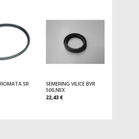
RIOMATA SR
SEMERING VILICE BVR
RUČICA 
500,NEX
CITY 04-
22,43
€
44,80
€