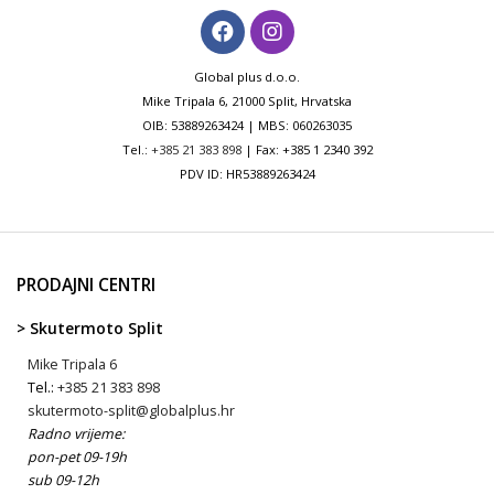
Global plus d.o.o.
Mike Tripala 6, 21000 Split, Hrvatska
OIB: 53889263424 | MBS: 060263035
Tel.:
+385 21 383 898
| Fax: +385 1 2340 392
PDV ID: HR53889263424
PRODAJNI CENTRI
> Skutermoto Split
Mike Tripala 6
Tel.:
+385 21 383 898
skutermoto-split@globalplus.hr
Radno vrijeme:
pon-pet 09-19h
sub 09-12h