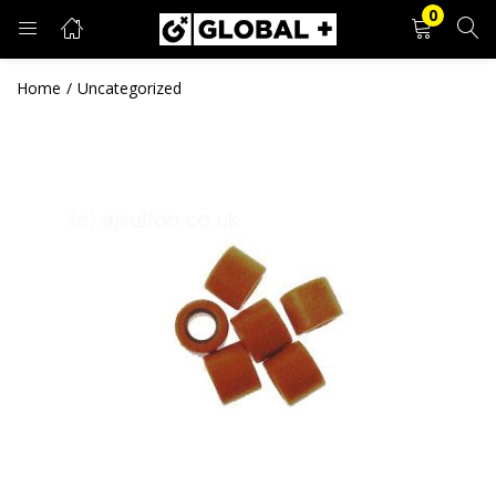
0
PRIJAVA
REGISTRACIJA
Home
Uncategorized
Unesite svoje korisničko ime i lozinku.
Zapamti me
Prijava
Zaboravljena lozinka?