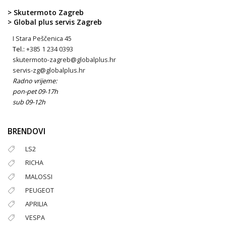
> Skutermoto Zagreb
> Global plus servis Zagreb
I Stara Peščenica 45
Tel.:
+385 1 234 0393
skutermoto-zagreb@globalplus.hr
servis-zg@globalplus.hr
Radno vrijeme:
pon-pet 09-17h
sub 09-12h
BRENDOVI
LS2
RICHA
MALOSSI
PEUGEOT
APRILIA
VESPA